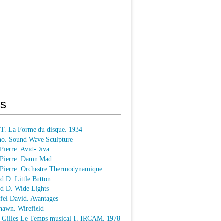
s
 T. La Forme du disque. 1934
o. Sound Wave Sculpture
 Pierre. Avid-Diva
n Pierre. Damn Mad
n Pierre. Orchestre Thermodynamique
ld D. Little Button
ld D. Wide Lights
ffel David. Avantages
hawn. Wirefield
e Gilles Le Temps musical 1. IRCAM. 1978