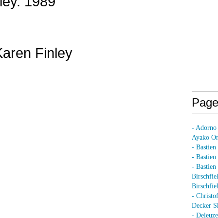
ley. 1989
aren Finley
Page
- Adorno
Ayako On
- Bastien
- Bastie
- Bastie
Birschfie
Birschfie
- Christo
Decker S
- Deleuz