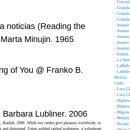
- Foucaul
- Granula
- Granula
- Granula
a noticias (Reading the
- Jeannin
- Jeannin
Marta Minujin. 1965
- Jeannin
- Jeanni
- Jeanni
- Kubish 
- La Barb
- LaBell
ing of You @ Franko B.
- Labell
Bertoia.
Links
- Luca G
- Luca Gh
- Mathev
- Matheve
 Barbara Lubliner. 2006
- Migone 
- Moholy
attled, 2006. While toy rattles give pleasure worldwide, to
- Nicolai
set and distressed. Using welded rattled sculptures, a xylophone,
- Ottavi 