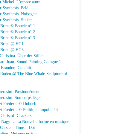
t Michel. L'espace autre
r Synthesis. Feld
r Synthesis. Noisegate
r Synthesis. Sinken
 Brice © Boucle n° 1
 Brice © Boucle n° 2
 Brice © Boucle n° 3
n Brice @ HG1
n Brice @ HG3
Christina. Über der Stille
ara Joan. Sound Painting Cologne 1
e Brandon. Conduit
e/Roden @ The Blue Whale-Sculpture of
herasim. Passionnément.
erasim. Son corps léger.
et Frédéric © Dubdeb
t Frédéric © Politique impolie #3
Christof. Crackers
-Nagy L. La Nouvelle forme en musique
 Carsten. Time... Dot
Julien. Métapercussions.