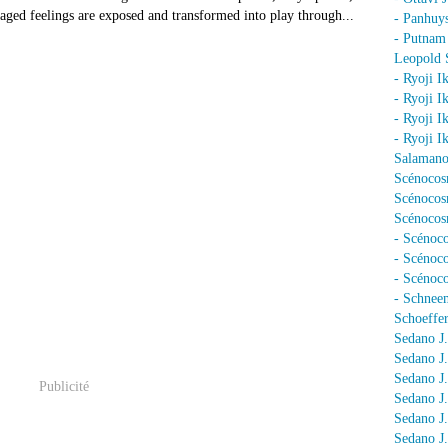
caged feelings are exposed and transformed into play through...
- Panhuy
- Putnam
Leopold 
- Ryoji I
- Ryoji I
- Ryoji I
- Ryoji I
Salamano
Scénocos
Scénocosm
Scénocosm
- Scénoco
- Scénoc
- Scénoc
- Schnee
Schoeffer
Sedano J.
Sedano J
Sedano J
Publicité
Sedano J
Sedano J
Sedano J.