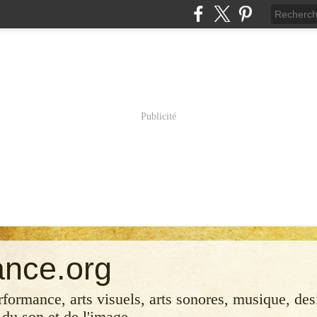
Publicité
ance.org
erformance, arts visuels, arts sonores, musique, desi
 du son et de l'image