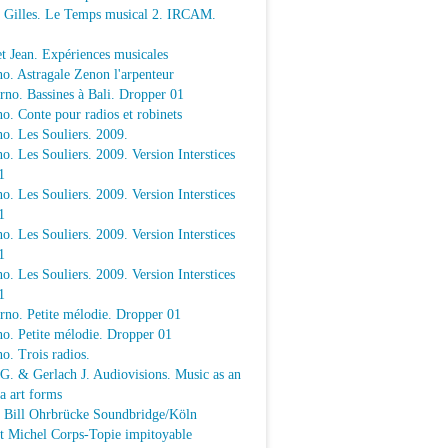
e Gilles. Le Temps musical 2. IRCAM.
t Jean. Expériences musicales
o. Astragale Zenon l'arpenteur
rno. Bassines à Bali. Dropper 01
o. Conte pour radios et robinets
o. Les Souliers. 2009.
o. Les Souliers. 2009. Version Interstices
1
o. Les Souliers. 2009. Version Interstices
1
o. Les Souliers. 2009. Version Interstices
1
o. Les Souliers. 2009. Version Interstices
1
rno. Petite mélodie. Dropper 01
o. Petite mélodie. Dropper 01
o. Trois radios.
 G. & Gerlach J. Audiovisions. Music as an
a art forms
a Bill Ohrbrücke Soundbridge/Köln
t Michel Corps-Topie impitoyable