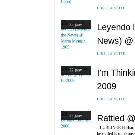
LIRE LA SUITE
Leyendo l
25 janv.
News) @ 
LIRE LA SUITE
I'm Think
22 janv.
2009
LIRE LA SUITE
Rattled @
22 janv.
- LUBLINER Barbara, R
be rattled is to be up