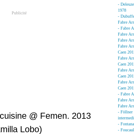
- Deleuz
1978
Publicité
- Dubuffe
Fabre Arn
- Fabre A
Fabre Arn
Fabre Arn
Fabre Arn
Caen 201
Fabre Arn
Caen 201
Fabre Arn
Caen 201
Fabre Arn
Caen 201
- Fabre A
Fabre Arn
Fabre Arn
- Föllner
 cuisine @ Femen. 2013
intermedi
- Fontan
milla Lobo)
- Foucaul