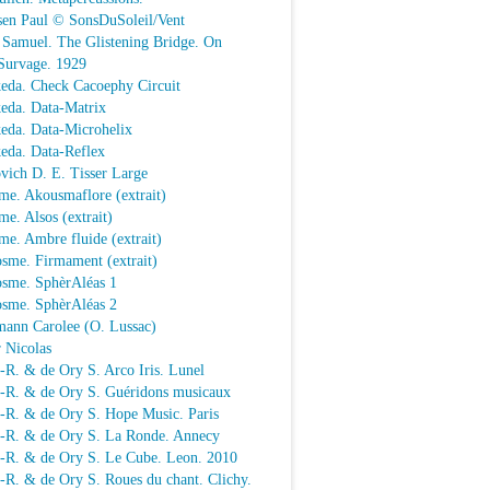
sen Paul © SonsDuSoleil/Vent
 Samuel. The Glistening Bridge. On
Survage. 1929
keda. Check Cacoephy Circuit
keda. Data-Matrix
keda. Data-Microhelix
keda. Data-Reflex
vich D. E. Tisser Large
me. Akousmaflore (extrait)
e. Alsos (extrait)
e. Ambre fluide (extrait)
sme. Firmament (extrait)
osme. SphèrAléas 1
osme. SphèrAléas 2
mann Carolee (O. Lussac)
 Nicolas
-R. & de Ory S. Arco Iris. Lunel
.-R. & de Ory S. Guéridons musicaux
.-R. & de Ory S. Hope Music. Paris
.-R. & de Ory S. La Ronde. Annecy
.-R. & de Ory S. Le Cube. Leon. 2010
-R. & de Ory S. Roues du chant. Clichy.