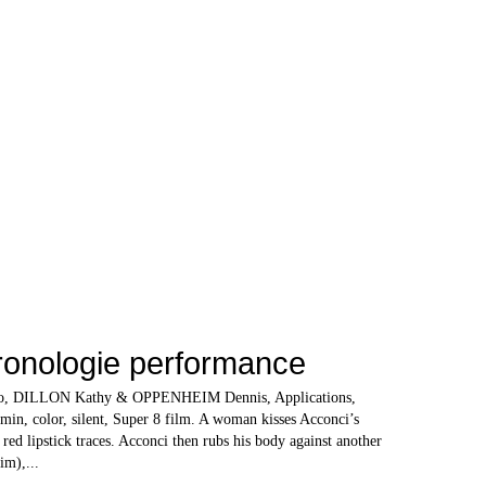
ronologie performance
o, DILLON Kathy & OPPENHEIM Dennis, Applications,
min, color, silent, Super 8 film. A woman kisses Acconci’s
red lipstick traces. Acconci then rubs his body against another
m),...