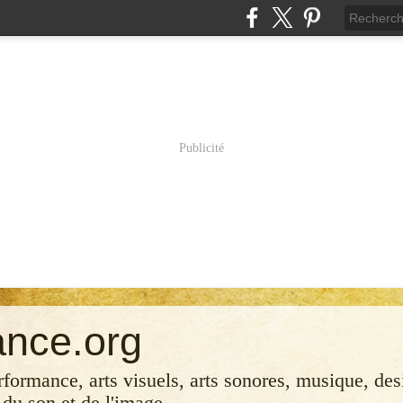
Publicité
ance.org
erformance, arts visuels, arts sonores, musique, desi
 du son et de l'image