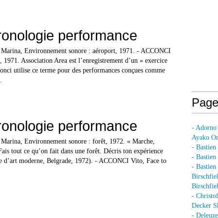
ronologie performance
rina, Environnement sonore : aéroport, 1971. - ACCONCI
, 1971. Association Area est l’enregistrement d’un « exercice
onci utilise ce terme pour des performances conçues comme
.
Page
ronologie performance
- Adorno
Ayako On
rina, Environnement sonore : forêt, 1972. « Marche,
- Bastien
 Fais tout ce qu’on fait dans une forêt. Décris ton expérience
- Bastie
ée d’art moderne, Belgrade, 1972). - ACCONCI Vito, Face to
- Bastie
Birschfie
Birschfie
- Christo
Decker S
- Deleuz