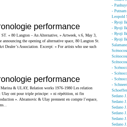
- Panhuy
- Putnam
Leopold 
- Ryoji I
ronologie performance
- Ryoji I
- Ryoji I
. « 80 Langton – An Alternative, » Artweek, v.6, May 3,
- Ryoji I
le announcing the opening of alternative space, 80 Langton St.
Salamano
rt Dealer’s Association. Excerpt: « For artists who use such
Scénocos
Scénocosm
Scénocosm
- Scénoco
- Scénoc
ronologie performance
- Scénoc
- Schnee
rina & ULAY, Relation works 1976-1980 Les relation
Schoeffer
ay ont pour triple principe: « ni répétition, ni fin
Sedano J.
roduction ». Abramovic & Ulay prennent en compte l’espace,
Sedano J
ns...
Sedano J
Sedano J
Sedano J
Sedano J.