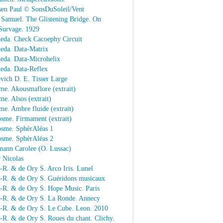
sen Paul © SonsDuSoleil/Vent
 Samuel. The Glistening Bridge. On
Survage. 1929
keda. Check Cacoephy Circuit
keda. Data-Matrix
keda. Data-Microhelix
keda. Data-Reflex
vich D. E. Tisser Large
me. Akousmaflore (extrait)
e. Alsos (extrait)
e. Ambre fluide (extrait)
sme. Firmament (extrait)
osme. SphèrAléas 1
osme. SphèrAléas 2
mann Carolee (O. Lussac)
 Nicolas
-R. & de Ory S. Arco Iris. Lunel
.-R. & de Ory S. Guéridons musicaux
.-R. & de Ory S. Hope Music. Paris
.-R. & de Ory S. La Ronde. Annecy
.-R. & de Ory S. Le Cube. Leon. 2010
-R. & de Ory S. Roues du chant. Clichy.