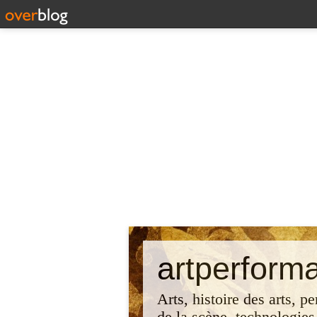
artperform
Arts, histoire des arts, p
de la scène, technologies