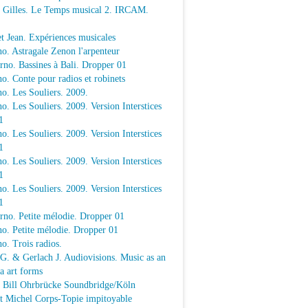
e Gilles. Le Temps musical 2. IRCAM.
t Jean. Expériences musicales
o. Astragale Zenon l'arpenteur
rno. Bassines à Bali. Dropper 01
o. Conte pour radios et robinets
o. Les Souliers. 2009.
o. Les Souliers. 2009. Version Interstices
1
o. Les Souliers. 2009. Version Interstices
1
o. Les Souliers. 2009. Version Interstices
1
o. Les Souliers. 2009. Version Interstices
1
rno. Petite mélodie. Dropper 01
o. Petite mélodie. Dropper 01
o. Trois radios.
 G. & Gerlach J. Audiovisions. Music as an
a art forms
a Bill Ohrbrücke Soundbridge/Köln
t Michel Corps-Topie impitoyable