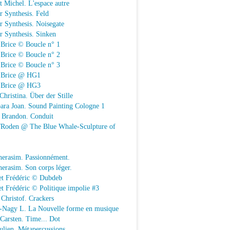
t Michel. L'espace autre
r Synthesis. Feld
r Synthesis. Noisegate
r Synthesis. Sinken
 Brice © Boucle n° 1
 Brice © Boucle n° 2
 Brice © Boucle n° 3
n Brice @ HG1
n Brice @ HG3
Christina. Über der Stille
ara Joan. Sound Painting Cologne 1
e Brandon. Conduit
e/Roden @ The Blue Whale-Sculpture of
herasim. Passionnément.
erasim. Son corps léger.
et Frédéric © Dubdeb
t Frédéric © Politique impolie #3
Christof. Crackers
-Nagy L. La Nouvelle forme en musique
 Carsten. Time... Dot
Julien. Métapercussions.