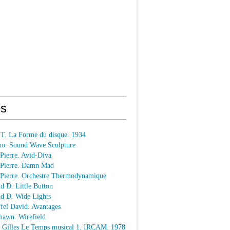
s
 T. La Forme du disque. 1934
o. Sound Wave Sculpture
 Pierre. Avid-Diva
n Pierre. Damn Mad
n Pierre. Orchestre Thermodynamique
ld D. Little Button
ld D. Wide Lights
ffel David. Avantages
hawn. Wirefield
e Gilles Le Temps musical 1. IRCAM. 1978