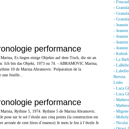
- Foucaul
- Granula
- Granula
- Granula
- Jeannin
- Jeannin
- Jeannin
- Jeanni
ronologie performance
- Jeanni
- Kubish 
ina, Es liegen einige Objekte auf dem Tisch, die sie an
- La Barb
n: Ich bin das Objekt, 1973 ou 74. - ABRAMOVIC Marina,
- LaBell
ythme 10 de Marina Abramovic. Préparation de la
- Labell
 une feuille...
Bertoia.
Links
- Luca G
- Luca Gh
ronologie performance
- Mathev
- Matheve
rina, Rythme 5, 1974. Rythme 5 de Marina Abramovic.
- Migone 
e pose sur le sol l’étoile aux cinq points (la construction est
- Moholy
ure arrosée de cent litres d’essence) Je mets le feu à l’étoile Je
- Nicolai
- Ottavi 