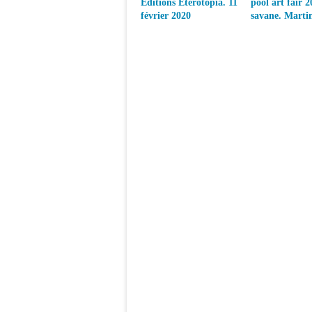
Éditions Éterotopia. 11
pool art fair 2
février 2020
savane. Marti