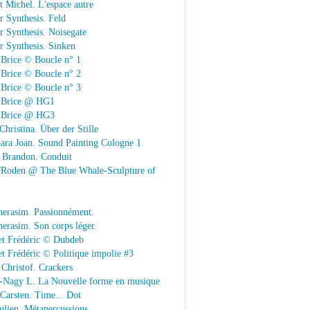
t Michel. L'espace autre
r Synthesis. Feld
r Synthesis. Noisegate
r Synthesis. Sinken
 Brice © Boucle n° 1
 Brice © Boucle n° 2
 Brice © Boucle n° 3
n Brice @ HG1
n Brice @ HG3
Christina. Über der Stille
ara Joan. Sound Painting Cologne 1
e Brandon. Conduit
e/Roden @ The Blue Whale-Sculpture of
herasim. Passionnément.
erasim. Son corps léger.
et Frédéric © Dubdeb
t Frédéric © Politique impolie #3
Christof. Crackers
-Nagy L. La Nouvelle forme en musique
 Carsten. Time... Dot
Julien. Métapercussions.