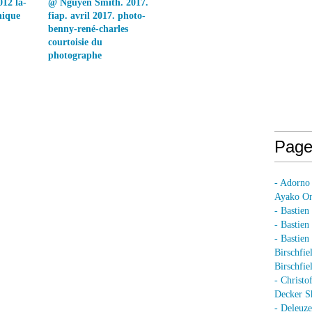
012 la-
@ Nguyen Smith. 2017.
nique
fiap. avril 2017. photo-
benny-rené-charles
courtoisie du
photographe
Page
- Adorno
Ayako On
- Bastien
- Bastie
- Bastie
Birschfie
Birschfie
- Christo
Decker S
- Deleuz