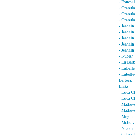
- Foucaul
- Granula
- Granula
- Granula
- Jeannin
- Jeannin
- Jeannin
- Jeanni
- Jeanni
- Kubish 
- La Barb
- LaBell
- Labell
Bertoia.
Links
- Luca G
- Luca Gh
- Mathev
- Matheve
- Migone 
- Moholy
- Nicolai
- Ottavi 