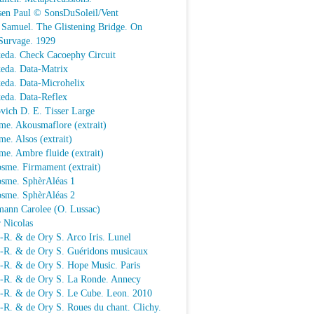
sen Paul © SonsDuSoleil/Vent
 Samuel. The Glistening Bridge. On
Survage. 1929
keda. Check Cacoephy Circuit
keda. Data-Matrix
keda. Data-Microhelix
keda. Data-Reflex
vich D. E. Tisser Large
me. Akousmaflore (extrait)
e. Alsos (extrait)
e. Ambre fluide (extrait)
sme. Firmament (extrait)
osme. SphèrAléas 1
osme. SphèrAléas 2
mann Carolee (O. Lussac)
 Nicolas
-R. & de Ory S. Arco Iris. Lunel
.-R. & de Ory S. Guéridons musicaux
.-R. & de Ory S. Hope Music. Paris
.-R. & de Ory S. La Ronde. Annecy
.-R. & de Ory S. Le Cube. Leon. 2010
-R. & de Ory S. Roues du chant. Clichy.