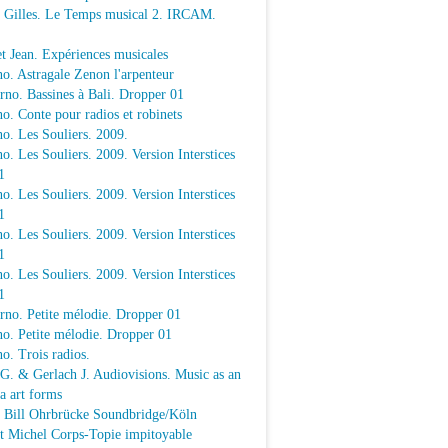
e Gilles. Le Temps musical 2. IRCAM.
t Jean. Expériences musicales
o. Astragale Zenon l'arpenteur
rno. Bassines à Bali. Dropper 01
o. Conte pour radios et robinets
o. Les Souliers. 2009.
o. Les Souliers. 2009. Version Interstices
1
o. Les Souliers. 2009. Version Interstices
1
o. Les Souliers. 2009. Version Interstices
1
o. Les Souliers. 2009. Version Interstices
1
rno. Petite mélodie. Dropper 01
o. Petite mélodie. Dropper 01
o. Trois radios.
 G. & Gerlach J. Audiovisions. Music as an
a art forms
a Bill Ohrbrücke Soundbridge/Köln
t Michel Corps-Topie impitoyable