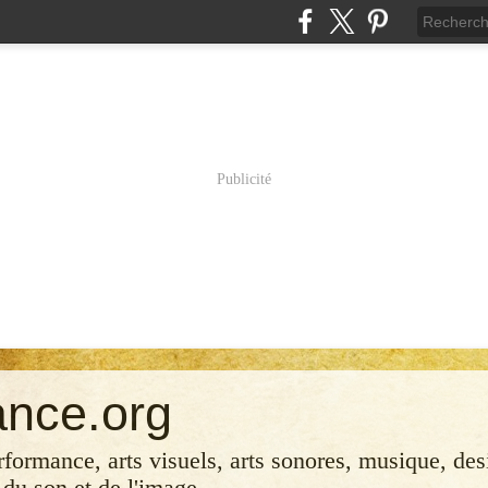
Publicité
ance.org
erformance, arts visuels, arts sonores, musique, desi
 du son et de l'image