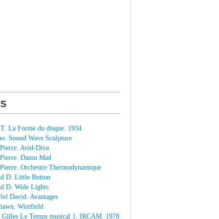
s
 T. La Forme du disque. 1934
o. Sound Wave Sculpture
 Pierre. Avid-Diva
n Pierre. Damn Mad
n Pierre. Orchestre Thermodynamique
ld D. Little Button
ld D. Wide Lights
ffel David. Avantages
hawn. Wirefield
e Gilles Le Temps musical 1. IRCAM. 1978