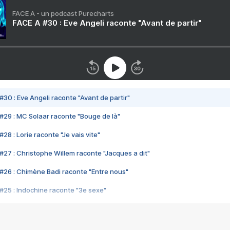
FACE A - un podcast Purecharts
FACE A #30 : Eve Angeli raconte "Avant de partir"
#30 : Eve Angeli raconte "Avant de partir"
#29 : MC Solaar raconte "Bouge de là"
28 : Lorie raconte "Je vais vite"
#27 : Christophe Willem raconte "Jacques a dit"
#26 : Chimène Badi raconte "Entre nous"
#25 : Indochine raconte "3e sexe"
#24 : Zaho raconte "C'est chelou"
#23 : Patrick Bruel raconte "Au café des délices"