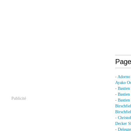
Page
- Adorno
Ayako On
- Bastien
- Bastie
Publicité
- Bastie
Birschfie
Birschfie
- Christo
Decker S
- Deleuz