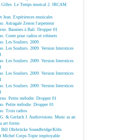
e Gilles. Le Temps musical 2. IRCAM.
t Jean. Expériences musicales
o. Astragale Zenon l'arpenteur
rno. Bassines à Bali. Dropper 01
o. Conte pour radios et robinets
o. Les Souliers. 2009.
o. Les Souliers. 2009. Version Interstices
1
o. Les Souliers. 2009. Version Interstices
1
o. Les Souliers. 2009. Version Interstices
1
o. Les Souliers. 2009. Version Interstices
1
rno. Petite mélodie. Dropper 01
o. Petite mélodie. Dropper 01
o. Trois radios.
 G. & Gerlach J. Audiovisions. Music as an
a art forms
a Bill Ohrbrücke Soundbridge/Köln
t Michel Corps-Topie impitoyable