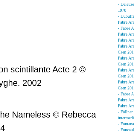
- Deleuz
1978
- Dubuffe
Fabre Arn
- Fabre A
Fabre Arn
Fabre Arn
Fabre Arn
Caen 201
Fabre Arn
Caen 201
on scintillante Acte 2 ©
Fabre Arn
Caen 201
yghe. 2002
Fabre Arn
Caen 201
- Fabre A
Fabre Arn
Fabre Arn
 the Nameless © Rebecca
- Föllner
intermedi
- Fontan
94
- Foucaul