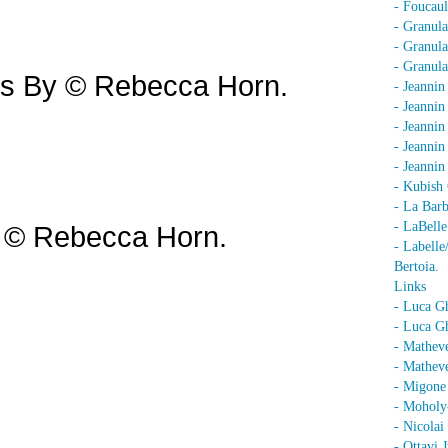
- Foucaul
- Granula
- Granula
- Granula
s By © Rebecca Horn.
- Jeannin
- Jeannin
- Jeannin
- Jeanni
- Jeanni
- Kubish 
- La Barb
- LaBell
e © Rebecca Horn.
- Labell
Bertoia.
Links
- Luca G
- Luca Gh
- Mathev
- Matheve
- Migone 
- Moholy
- Nicolai
- Ottavi 