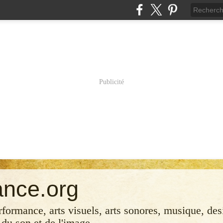
Publicité
ance.org
erformance, arts visuels, arts sonores, musique, desi
 du son et de l'image