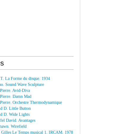
s
 T. La Forme du disque. 1934
o. Sound Wave Sculpture
 Pierre. Avid-Diva
n Pierre. Damn Mad
n Pierre. Orchestre Thermodynamique
ld D. Little Button
ld D. Wide Lights
ffel David. Avantages
hawn. Wirefield
e Gilles Le Temps musical 1. IRCAM. 1978