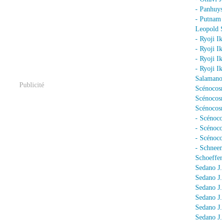
- Panhuy
- Putnam
Leopold 
- Ryoji I
- Ryoji I
- Ryoji I
- Ryoji I
Salamano
Publicité
Scénocos
Scénocosm
Scénocosm
- Scénoco
- Scénoc
- Scénoc
- Schnee
Schoeffer
Sedano J.
Sedano J
Sedano J
Sedano J
Sedano J
Sedano J.