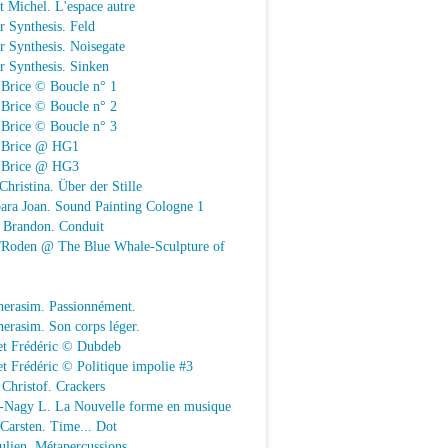
t Michel. L'espace autre
r Synthesis. Feld
r Synthesis. Noisegate
r Synthesis. Sinken
 Brice © Boucle n° 1
 Brice © Boucle n° 2
 Brice © Boucle n° 3
n Brice @ HG1
n Brice @ HG3
Christina. Über der Stille
ara Joan. Sound Painting Cologne 1
e Brandon. Conduit
e/Roden @ The Blue Whale-Sculpture of
herasim. Passionnément.
erasim. Son corps léger.
et Frédéric © Dubdeb
t Frédéric © Politique impolie #3
Christof. Crackers
-Nagy L. La Nouvelle forme en musique
 Carsten. Time... Dot
Julien. Métapercussions.