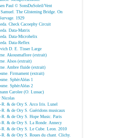
sen Paul © SonsDuSoleil/Vent
 Samuel. The Glistening Bridge. On
Survage. 1929
keda. Check Cacoephy Circuit
keda. Data-Matrix
keda. Data-Microhelix
keda. Data-Reflex
vich D. E. Tisser Large
me. Akousmaflore (extrait)
e. Alsos (extrait)
e. Ambre fluide (extrait)
sme. Firmament (extrait)
osme. SphèrAléas 1
osme. SphèrAléas 2
mann Carolee (O. Lussac)
 Nicolas
-R. & de Ory S. Arco Iris. Lunel
.-R. & de Ory S. Guéridons musicaux
.-R. & de Ory S. Hope Music. Paris
.-R. & de Ory S. La Ronde. Annecy
.-R. & de Ory S. Le Cube. Leon. 2010
-R. & de Ory S. Roues du chant. Clichy.