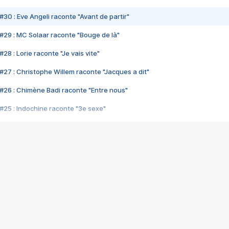
#30 : Eve Angeli raconte "Avant de partir"
#29 : MC Solaar raconte "Bouge de là"
28 : Lorie raconte "Je vais vite"
#27 : Christophe Willem raconte "Jacques a dit"
#26 : Chimène Badi raconte "Entre nous"
#25 : Indochine raconte "3e sexe"
#24 : Zaho raconte "C'est chelou"
#23 : Patrick Bruel raconte "Au café des délices"
#22 : Kyo raconte "Le chemin"
#21 : Nolwenn Leroy raconte "Cassé"
#20 : Patrick Hernandez raconte "Born to be alive"
#19 : Lorie raconte "Près de moi"