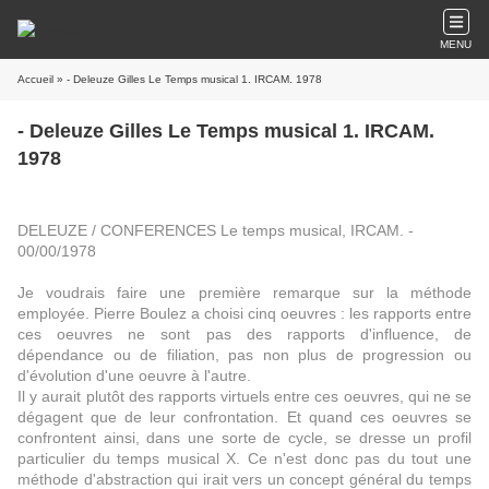
MENU
Accueil
» - Deleuze Gilles Le Temps musical 1. IRCAM. 1978
- Deleuze Gilles Le Temps musical 1. IRCAM.
1978
DELEUZE / CONFERENCES Le temps musical, IRCAM. -
00/00/1978
Je voudrais faire une première remarque sur la méthode
employée. Pierre Boulez a choisi cinq oeuvres : les rapports entre
ces oeuvres ne sont pas des rapports d'influence, de
dépendance ou de filiation, pas non plus de progression ou
d'évolution d'une oeuvre à l'autre.
Il y aurait plutôt des rapports virtuels entre ces oeuvres, qui ne se
dégagent que de leur confrontation. Et quand ces oeuvres se
confrontent ainsi, dans une sorte de cycle, se dresse un profil
particulier du temps musical X. Ce n'est donc pas du tout une
méthode d'abstraction qui irait vers un concept général du temps