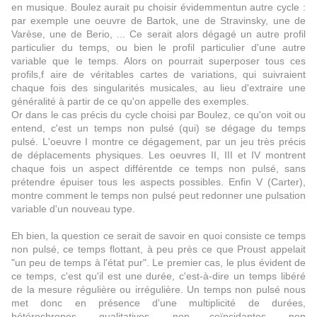
en musique. Boulez aurait pu choisir évidemmentun autre cycle :
par exemple une oeuvre de Bartok, une de Stravinsky, une de
Varèse, une de Berio, ... Ce serait alors dégagé un autre profil
particulier du temps, ou bien le profil particulier d'une autre
variable que le temps. Alors on pourrait superposer tous ces
profils,f aire de véritables cartes de variations, qui suivraient
chaque fois des singularités musicales, au lieu d'extraire une
généralité à partir de ce qu'on appelle des exemples.
Or dans le cas précis du cycle choisi par Boulez, ce qu'on voit ou
entend, c'est un temps non pulsé (qui) se dégage du temps
pulsé. L'oeuvre I montre ce dégagement, par un jeu très précis
de déplacements physiques. Les oeuvres II, III et IV montrent
chaque fois un aspect différentde ce temps non pulsé, sans
prétendre épuiser tous les aspects possibles. Enfin V (Carter),
montre comment le temps non pulsé peut redonner une pulsation
variable d'un nouveau type.
Eh bien, la question ce serait de savoir en quoi consiste ce temps
non pulsé, ce temps flottant, à peu près ce que Proust appelait
"un peu de temps à l'état pur". Le premier cas, le plus évident de
ce temps, c'est qu'il est une durée, c'est-à-dire un temps libéré
de la mesure régulière ou irrégulière. Un temps non pulsé nous
met donc en présence d'une multiplicité de durées,
hétérochrones, qualitatives, non coïncidantes, non