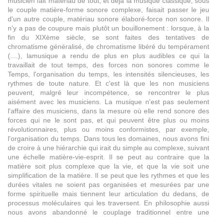
musicien fait matériau de tout, et déjà la musique classique, sous
le couple matière-forme sonore complexe, faisait passer le jeu
d'un autre couple, matériau sonore élaboré-force non sonore. Il
n'y a pas de coupure mais plutôt un bouillonement : lorsque, à la
fin du XIXème siècle, se sont faites des tentatives de
chromatisme généralisé, de chromatisme libéré du tempérament
(....), lamusique a rendu de plus en plus audibles ce qui la
travaillait de tout temps, des forces non sonores comme le
Temps, l'organisation du temps, les intensités silencieuses, les
rythmes de toute nature. Et c'est là que les non musiciens
peuvent, malgré leur incompétence, se rencontrer le plus
aisément avec les musiciens. La musique n'est pas seulement
l'affaire des musiciens, dans la mesure où elle rend sonore des
forces qui ne le sont pas, et qui peuvent être plus ou moins
révolutionnaires, plus ou moins conformistes, par exemple,
l'organisation du temps. Dans tous les domaines, nous avons fini
de croire à une hiérarchie qui irait du simple au complexe, suivant
une échelle matière-vie-esprit. Il se peut au contraire que la
matière soit plus complexe que la vie, et que la vie soit une
simplification de la matière. Il se peut que les rythmes et que les
durées vitales ne soient pas organisées et mesurées par une
forme spirituelle mais tiennent leur articulation du dedans, de
processus moléculaires qui les traversent. En philosophie aussi
nous avons abandonné le couplage traditionnel entre une