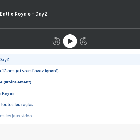
 Battle Royale - DayZ
 DayZ
 a 13 ans (et vous l'avez ignoré)
e (littéralement)
im Rayan
 toutes les règles
s les jeux vidéo
us choquant de Rockstar ? - Le scandale BULLY
e plus moche de Steam