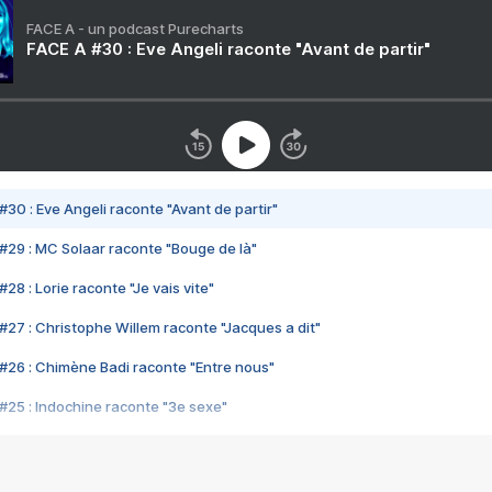
FACE A - un podcast Purecharts
FACE A #30 : Eve Angeli raconte "Avant de partir"
#30 : Eve Angeli raconte "Avant de partir"
#29 : MC Solaar raconte "Bouge de là"
28 : Lorie raconte "Je vais vite"
#27 : Christophe Willem raconte "Jacques a dit"
#26 : Chimène Badi raconte "Entre nous"
#25 : Indochine raconte "3e sexe"
#24 : Zaho raconte "C'est chelou"
#23 : Patrick Bruel raconte "Au café des délices"