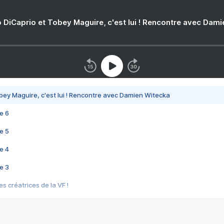
 DiCaprio et Tobey Maguire, c'est lui ! Rencontre avec Dam
bey Maguire, c'est lui ! Rencontre avec Damien Witecka
e 6
e 5
e 4
e 3
s créatrices de la VF !
e 2
e 1