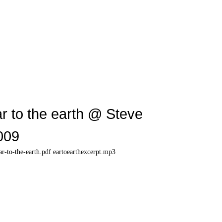
ar to the earth @ Steve
009
ar-to-the-earth.pdf eartoearthexcerpt.mp3