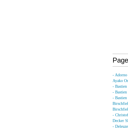
Page
- Adorno
Ayako On
- Bastien
- Bastie
- Bastie
Birschfie
Birschfie
- Christo
Decker S
- Deleuz