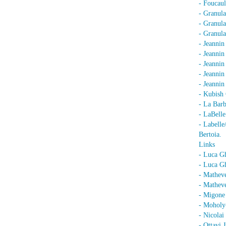
- Foucaul
- Granula
- Granula
- Granula
- Jeannin
- Jeannin
- Jeannin
- Jeanni
- Jeanni
- Kubish 
- La Barb
- LaBell
- Labell
Bertoia.
Links
- Luca G
- Luca Gh
- Mathev
- Matheve
- Migone 
- Moholy
- Nicolai
- Ottavi 