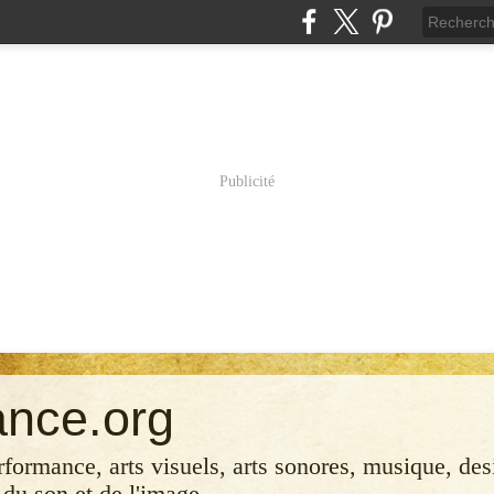
Publicité
ance.org
erformance, arts visuels, arts sonores, musique, desi
 du son et de l'image