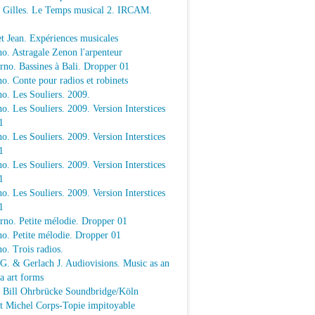
e Gilles. Le Temps musical 2. IRCAM.
t Jean. Expériences musicales
o. Astragale Zenon l'arpenteur
rno. Bassines à Bali. Dropper 01
o. Conte pour radios et robinets
o. Les Souliers. 2009.
o. Les Souliers. 2009. Version Interstices
1
o. Les Souliers. 2009. Version Interstices
1
o. Les Souliers. 2009. Version Interstices
1
o. Les Souliers. 2009. Version Interstices
1
rno. Petite mélodie. Dropper 01
o. Petite mélodie. Dropper 01
o. Trois radios.
 G. & Gerlach J. Audiovisions. Music as an
a art forms
a Bill Ohrbrücke Soundbridge/Köln
t Michel Corps-Topie impitoyable