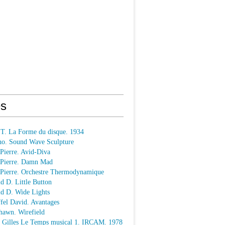
s
 T. La Forme du disque. 1934
o. Sound Wave Sculpture
 Pierre. Avid-Diva
n Pierre. Damn Mad
n Pierre. Orchestre Thermodynamique
ld D. Little Button
ld D. Wide Lights
ffel David. Avantages
hawn. Wirefield
e Gilles Le Temps musical 1. IRCAM. 1978