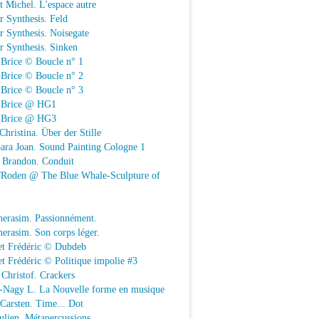
t Michel. L'espace autre
r Synthesis. Feld
r Synthesis. Noisegate
r Synthesis. Sinken
 Brice © Boucle n° 1
 Brice © Boucle n° 2
 Brice © Boucle n° 3
n Brice @ HG1
n Brice @ HG3
Christina. Über der Stille
ara Joan. Sound Painting Cologne 1
e Brandon. Conduit
e/Roden @ The Blue Whale-Sculpture of
herasim. Passionnément.
erasim. Son corps léger.
et Frédéric © Dubdeb
t Frédéric © Politique impolie #3
Christof. Crackers
-Nagy L. La Nouvelle forme en musique
 Carsten. Time... Dot
Julien. Métapercussions.