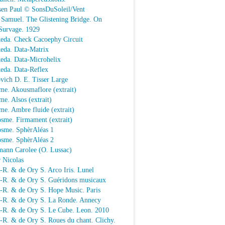
sen Paul © SonsDuSoleil/Vent
 Samuel. The Glistening Bridge. On
Survage. 1929
keda. Check Cacoephy Circuit
keda. Data-Matrix
keda. Data-Microhelix
keda. Data-Reflex
vich D. E. Tisser Large
me. Akousmaflore (extrait)
e. Alsos (extrait)
e. Ambre fluide (extrait)
sme. Firmament (extrait)
osme. SphèrAléas 1
osme. SphèrAléas 2
mann Carolee (O. Lussac)
 Nicolas
-R. & de Ory S. Arco Iris. Lunel
.-R. & de Ory S. Guéridons musicaux
.-R. & de Ory S. Hope Music. Paris
.-R. & de Ory S. La Ronde. Annecy
.-R. & de Ory S. Le Cube. Leon. 2010
-R. & de Ory S. Roues du chant. Clichy.