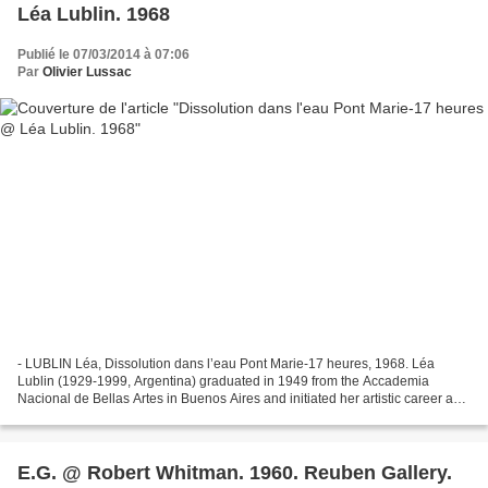
Léa Lublin. 1968
Publié le 07/03/2014 à 07:06
Par
Olivier Lussac
- LUBLIN Léa, Dissolution dans l’eau Pont Marie-17 heures, 1968. Léa
Lublin (1929-1999, Argentina) graduated in 1949 from the Accademia
Nacional de Bellas Artes in Buenos Aires and initiated her artistic career as a
painter. During the mid-1960s, interested...
E.G. @ Robert Whitman. 1960. Reuben Gallery.