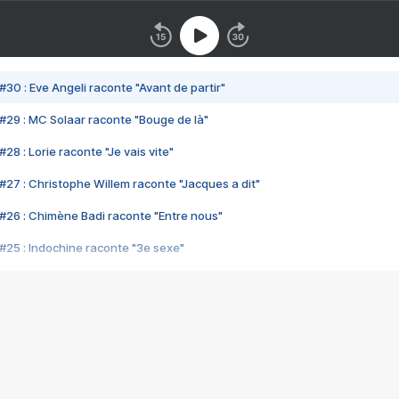
#30 : Eve Angeli raconte "Avant de partir"
#29 : MC Solaar raconte "Bouge de là"
28 : Lorie raconte "Je vais vite"
#27 : Christophe Willem raconte "Jacques a dit"
#26 : Chimène Badi raconte "Entre nous"
#25 : Indochine raconte "3e sexe"
#24 : Zaho raconte "C'est chelou"
#23 : Patrick Bruel raconte "Au café des délices"
#22 : Kyo raconte "Le chemin"
#21 : Nolwenn Leroy raconte "Cassé"