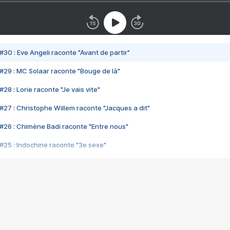
#30 : Eve Angeli raconte "Avant de partir"
#29 : MC Solaar raconte "Bouge de là"
28 : Lorie raconte "Je vais vite"
#27 : Christophe Willem raconte "Jacques a dit"
#26 : Chimène Badi raconte "Entre nous"
#25 : Indochine raconte "3e sexe"
#24 : Zaho raconte "C'est chelou"
#23 : Patrick Bruel raconte "Au café des délices"
#22 : Kyo raconte "Le chemin"
#21 : Nolwenn Leroy raconte "Cassé"