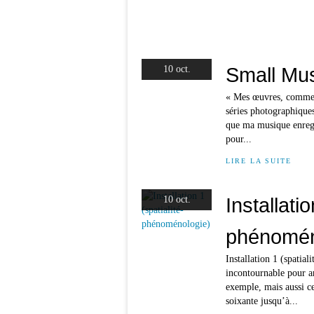
Small Mus
10 oct.
« Mes œuvres, comment
séries photographiques
que ma musique enregi
pour...
LIRE LA SUITE
Installatio
10 oct.
phénomén
Installation 1 (spati
incontournable pour a
exemple, mais aussi ce
soixante jusqu’à...