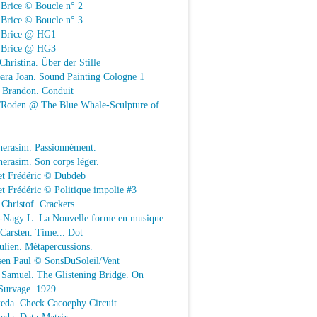
 Brice © Boucle n° 2
 Brice © Boucle n° 3
n Brice @ HG1
n Brice @ HG3
Christina. Über der Stille
ara Joan. Sound Painting Cologne 1
e Brandon. Conduit
e/Roden @ The Blue Whale-Sculpture of
herasim. Passionnément.
erasim. Son corps léger.
et Frédéric © Dubdeb
t Frédéric © Politique impolie #3
Christof. Crackers
-Nagy L. La Nouvelle forme en musique
 Carsten. Time... Dot
Julien. Métapercussions.
sen Paul © SonsDuSoleil/Vent
 Samuel. The Glistening Bridge. On
Survage. 1929
keda. Check Cacoephy Circuit