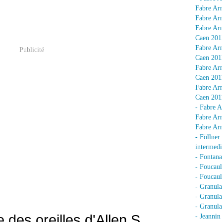
Fabre Arn
Fabre Arn
Fabre Arn
Caen 201
Fabre Arn
Publicité
Caen 201
Fabre Arn
Caen 201
Fabre Arn
Caen 201
- Fabre A
Fabre Arn
Fabre Arn
- Föllner
intermedi
- Fontan
- Foucaul
- Foucaul
- Granula
- Granula
- Granula
 des oreilles d'Allen S.
- Jeannin