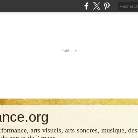
Publicité
ance.org
erformance, arts visuels, arts sonores, musique, desi
 du son et de l'image