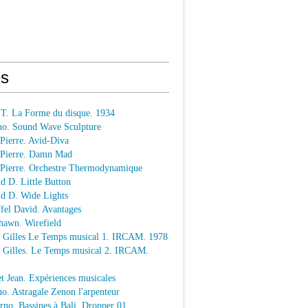
s
 T. La Forme du disque. 1934
o. Sound Wave Sculpture
 Pierre. Avid-Diva
n Pierre. Damn Mad
n Pierre. Orchestre Thermodynamique
ld D. Little Button
ld D. Wide Lights
ffel David. Avantages
hawn. Wirefield
e Gilles Le Temps musical 1. IRCAM. 1978
e Gilles. Le Temps musical 2. IRCAM.
t Jean. Expériences musicales
o. Astragale Zenon l'arpenteur
rno. Bassines à Bali. Dropper 01