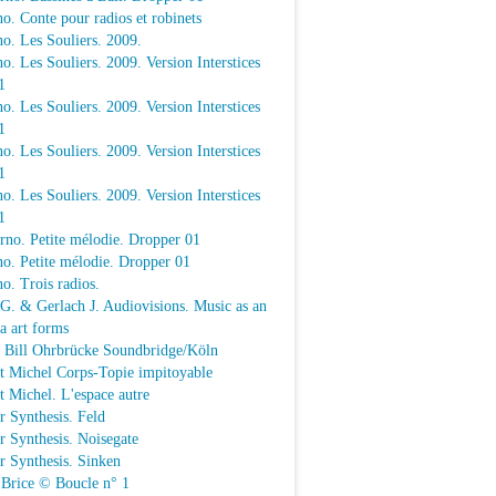
o. Conte pour radios et robinets
o. Les Souliers. 2009.
o. Les Souliers. 2009. Version Interstices
1
o. Les Souliers. 2009. Version Interstices
1
o. Les Souliers. 2009. Version Interstices
1
o. Les Souliers. 2009. Version Interstices
1
rno. Petite mélodie. Dropper 01
o. Petite mélodie. Dropper 01
o. Trois radios.
 G. & Gerlach J. Audiovisions. Music as an
a art forms
a Bill Ohrbrücke Soundbridge/Köln
t Michel Corps-Topie impitoyable
t Michel. L'espace autre
r Synthesis. Feld
r Synthesis. Noisegate
r Synthesis. Sinken
 Brice © Boucle n° 1