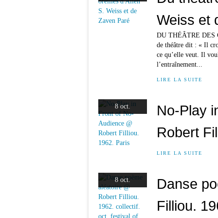
Weiss et 
DU THÉÂTRE DES ORE
de théâtre dit : « Il c
ce qu’elle veut. Il voul
l’entraînement...
LIRE LA SUITE
No-Play i
8 oct.
Robert Fil
LIRE LA SUITE
Danse po
8 oct.
Filliou. 19