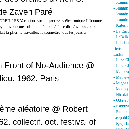
- Jeannin
- Jeannin
de Zaven Paré
- Jeanni
- Jeanni
ILLES Variations sur un processus électronique L’homme
- Kubish 
royait avoir construit une méthode à faire dire à sa bouche tout
- La Barb
ait la plier, la travailler, la soumettre tous les jours à
- LaBell
- Labell
Bertoia.
Links
- Luca G
n Front of No-Audience @
- Luca Gh
- Mathev
liou. 1962. Paris
- Matheve
- Migone 
- Moholy
- Nicolai
- Ottavi 
ème aléatoire @ Robert
- Panhuy
- Putnam
Leopold 
62. collectif. oct. festival of
- Ryoji I