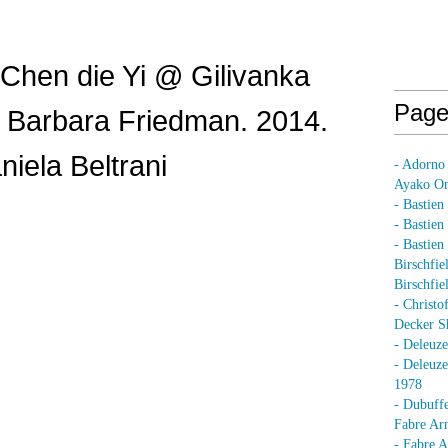
Chen die Yi @ Gilivanka
Page
 Barbara Friedman. 2014.
niela Beltrani
- Adorno
Ayako On
- Bastien
- Bastie
- Bastie
Birschfie
Birschfie
- Christo
Decker S
- Deleuz
- Deleuz
1978
- Dubuffe
Fabre Arn
- Fabre A