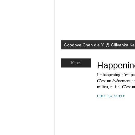
Goodbye Chen die Yi @ Gilivanka Ked
Happenin
10 oct.
Le happening n’est pas
C’est un événement ar
milieu, ni fin. C’est un
LIRE LA SUITE