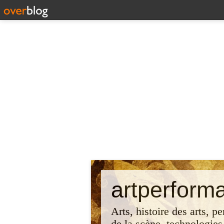
artperform
Arts, histoire des arts, p
de la scène, technologies