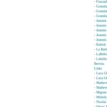
- Foucaul
- Granula
- Granula
- Granula
- Jeannin
- Jeannin
- Jeannin
- Jeanni
- Jeanni
- Kubish 
- La Barb
- LaBell
- Labell
Bertoia.
Links
- Luca G
- Luca Gh
- Mathev
- Matheve
- Migone 
- Moholy
- Nicolai
- Ottavi 