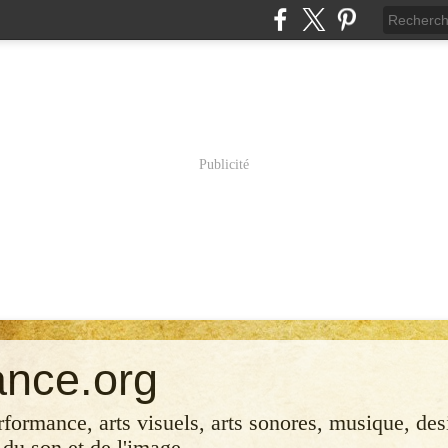
Publicité
ance.org
erformance, arts visuels, arts sonores, musique, desi
 du son et de l'image