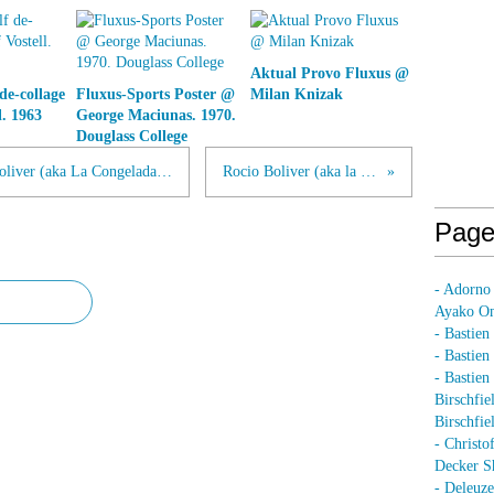
Aktual Provo Fluxus @
de-collage
Fluxus-Sports Poster @
Milan Knizak
. 1963
George Maciunas. 1970.
Douglass College
Balancing on the edge/age @ Rocio Boliver (aka La Congelada de Uva) & Begonã Grande. 2014.Chicago
Rocio Boliver (aka la Congelada de Uva)
Page
- Adorno
Ayako On
- Bastien
- Bastie
- Bastie
Birschfie
Birschfie
- Christo
Decker S
- Deleuz