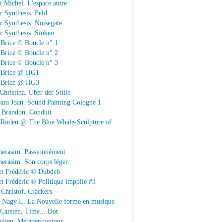
t Michel. L'espace autre
r Synthesis. Feld
r Synthesis. Noisegate
r Synthesis. Sinken
 Brice © Boucle n° 1
 Brice © Boucle n° 2
 Brice © Boucle n° 3
n Brice @ HG1
n Brice @ HG3
Christina. Über der Stille
ara Joan. Sound Painting Cologne 1
e Brandon. Conduit
e/Roden @ The Blue Whale-Sculpture of
herasim. Passionnément.
erasim. Son corps léger.
et Frédéric © Dubdeb
t Frédéric © Politique impolie #3
Christof. Crackers
-Nagy L. La Nouvelle forme en musique
 Carsten. Time... Dot
Julien. Métapercussions.