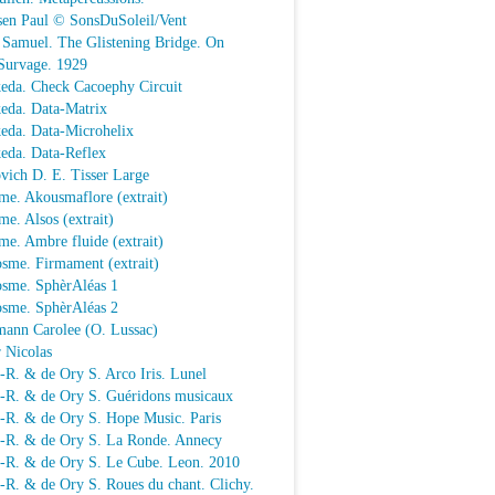
sen Paul © SonsDuSoleil/Vent
 Samuel. The Glistening Bridge. On
Survage. 1929
keda. Check Cacoephy Circuit
keda. Data-Matrix
keda. Data-Microhelix
keda. Data-Reflex
vich D. E. Tisser Large
me. Akousmaflore (extrait)
e. Alsos (extrait)
e. Ambre fluide (extrait)
sme. Firmament (extrait)
osme. SphèrAléas 1
osme. SphèrAléas 2
mann Carolee (O. Lussac)
 Nicolas
-R. & de Ory S. Arco Iris. Lunel
.-R. & de Ory S. Guéridons musicaux
.-R. & de Ory S. Hope Music. Paris
.-R. & de Ory S. La Ronde. Annecy
.-R. & de Ory S. Le Cube. Leon. 2010
-R. & de Ory S. Roues du chant. Clichy.