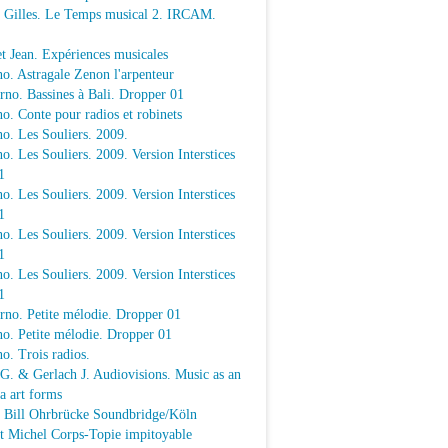
e Gilles. Le Temps musical 2. IRCAM.
t Jean. Expériences musicales
o. Astragale Zenon l'arpenteur
rno. Bassines à Bali. Dropper 01
o. Conte pour radios et robinets
o. Les Souliers. 2009.
o. Les Souliers. 2009. Version Interstices
1
o. Les Souliers. 2009. Version Interstices
1
o. Les Souliers. 2009. Version Interstices
1
o. Les Souliers. 2009. Version Interstices
1
rno. Petite mélodie. Dropper 01
o. Petite mélodie. Dropper 01
o. Trois radios.
 G. & Gerlach J. Audiovisions. Music as an
a art forms
a Bill Ohrbrücke Soundbridge/Köln
t Michel Corps-Topie impitoyable