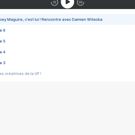
bey Maguire, c'est lui ! Rencontre avec Damien Witecka
e 6
e 5
e 4
e 3
s créatrices de la VF !
e 2
e 1
e Mektoub My Love arrive enfin ! Rencontre avec Shaïn Boumedine et Sal
i : après Toni en famille
elle réalise le bouleversant Dites lui que je l'aime