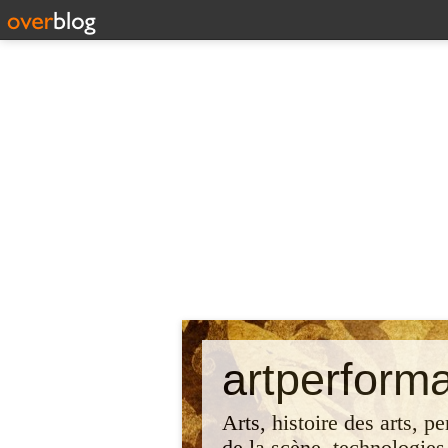
artperform
Arts, histoire des arts, p
de la scène, technologies