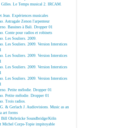
e Gilles. Le Temps musical 2. IRCAM.
t Jean. Expériences musicales
o. Astragale Zenon l'arpenteur
rno. Bassines à Bali. Dropper 01
o. Conte pour radios et robinets
o. Les Souliers. 2009.
o. Les Souliers. 2009. Version Interstices
1
o. Les Souliers. 2009. Version Interstices
1
o. Les Souliers. 2009. Version Interstices
1
o. Les Souliers. 2009. Version Interstices
1
rno. Petite mélodie. Dropper 01
o. Petite mélodie. Dropper 01
o. Trois radios.
 G. & Gerlach J. Audiovisions. Music as an
a art forms
a Bill Ohrbrücke Soundbridge/Köln
t Michel Corps-Topie impitoyable