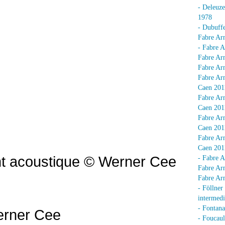
- Deleuz
1978
- Dubuffe
Fabre Arn
- Fabre A
Fabre Arn
Fabre Arn
Fabre Arn
Caen 201
Fabre Arn
Caen 201
Fabre Arn
Caen 201
Fabre Arn
Caen 201
nt acoustique © Werner Cee
- Fabre A
Fabre Arn
Fabre Arn
- Föllner
intermedi
- Fontan
erner Cee
- Foucaul