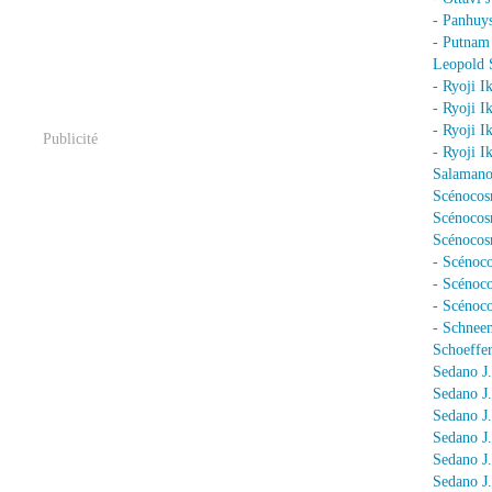
- Panhuy
- Putnam
Leopold 
- Ryoji I
- Ryoji I
- Ryoji I
Publicité
- Ryoji I
Salamano
Scénocos
Scénocosm
Scénocosm
- Scénoco
- Scénoc
- Scénoc
- Schnee
Schoeffer
Sedano J.
Sedano J
Sedano J
Sedano J
Sedano J
Sedano J.