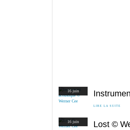
Instrume
16 juin
LIRE LA SUITE
Lost © W
16 juin