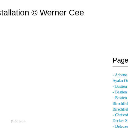
tallation © Werner Cee
Page
- Adorno
Ayako On
- Bastien
- Bastie
- Bastie
Birschfie
Birschfie
- Christo
Decker S
Publicité
- Deleuz