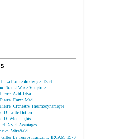
s
 T. La Forme du disque. 1934
o. Sound Wave Sculpture
 Pierre. Avid-Diva
n Pierre. Damn Mad
n Pierre. Orchestre Thermodynamique
ld D. Little Button
ld D. Wide Lights
ffel David. Avantages
hawn. Wirefield
e Gilles Le Temps musical 1. IRCAM. 1978