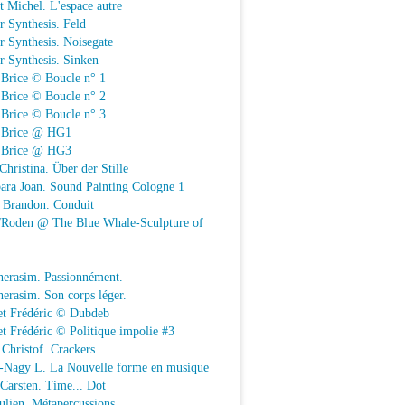
t Michel. L'espace autre
r Synthesis. Feld
r Synthesis. Noisegate
r Synthesis. Sinken
 Brice © Boucle n° 1
 Brice © Boucle n° 2
 Brice © Boucle n° 3
n Brice @ HG1
n Brice @ HG3
Christina. Über der Stille
ara Joan. Sound Painting Cologne 1
e Brandon. Conduit
e/Roden @ The Blue Whale-Sculpture of
herasim. Passionnément.
erasim. Son corps léger.
et Frédéric © Dubdeb
t Frédéric © Politique impolie #3
Christof. Crackers
-Nagy L. La Nouvelle forme en musique
 Carsten. Time... Dot
Julien. Métapercussions.