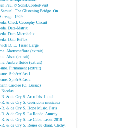
sen Paul © SonsDuSoleil/Vent
 Samuel. The Glistening Bridge. On
Survage. 1929
keda. Check Cacoephy Circuit
keda. Data-Matrix
keda. Data-Microhelix
keda. Data-Reflex
vich D. E. Tisser Large
me. Akousmaflore (extrait)
e. Alsos (extrait)
e. Ambre fluide (extrait)
sme. Firmament (extrait)
osme. SphèrAléas 1
osme. SphèrAléas 2
mann Carolee (O. Lussac)
 Nicolas
-R. & de Ory S. Arco Iris. Lunel
.-R. & de Ory S. Guéridons musicaux
.-R. & de Ory S. Hope Music. Paris
.-R. & de Ory S. La Ronde. Annecy
.-R. & de Ory S. Le Cube. Leon. 2010
-R. & de Ory S. Roues du chant. Clichy.