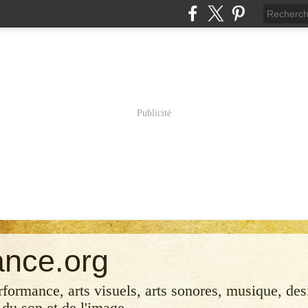
Publicité
ance.org
erformance, arts visuels, arts sonores, musique, desi
 du son et de l'image