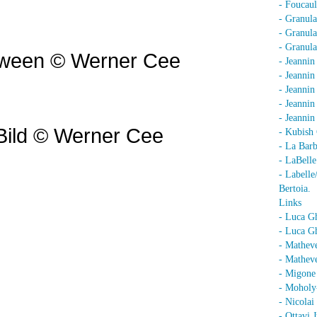
- Foucaul
- Granula
- Granula
- Granula
tween © Werner Cee
- Jeannin
- Jeannin
- Jeannin
- Jeanni
- Jeanni
Bild © Werner Cee
- Kubish 
- La Barb
- LaBell
- Labell
Bertoia.
Links
- Luca G
- Luca Gh
- Mathev
- Matheve
- Migone 
- Moholy
- Nicolai
- Ottavi 