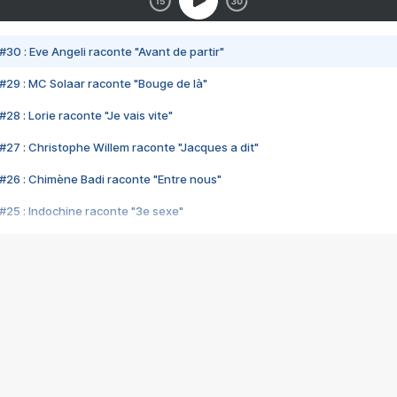
#30 : Eve Angeli raconte "Avant de partir"
#29 : MC Solaar raconte "Bouge de là"
28 : Lorie raconte "Je vais vite"
#27 : Christophe Willem raconte "Jacques a dit"
#26 : Chimène Badi raconte "Entre nous"
#25 : Indochine raconte "3e sexe"
#24 : Zaho raconte "C'est chelou"
#23 : Patrick Bruel raconte "Au café des délices"
#22 : Kyo raconte "Le chemin"
#21 : Nolwenn Leroy raconte "Cassé"
#20 : Patrick Hernandez raconte "Born to be alive"