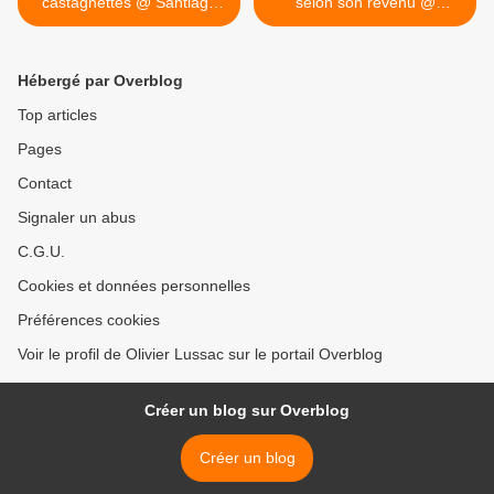
castagnettes @ Santiago
selon son revenu @
Sierra. 2002. Galerie
Santiago Sierra. 2010.
Enrique Guerrero. Mexico
Institut Cervantes. Berlin >
City
Hébergé par Overblog
Top articles
Pages
Contact
Signaler un abus
C.G.U.
Cookies et données personnelles
Préférences cookies
Voir le profil de Olivier Lussac sur le portail Overblog
Créer un blog sur Overblog
Créer un blog