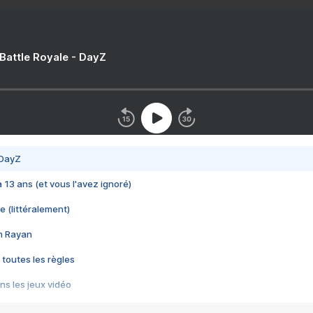
 Battle Royale - DayZ
 DayZ
 a 13 ans (et vous l'avez ignoré)
e (littéralement)
im Rayan
 toutes les règles
s les jeux vidéo
us choquant de Rockstar ? - Le scandale BULLY