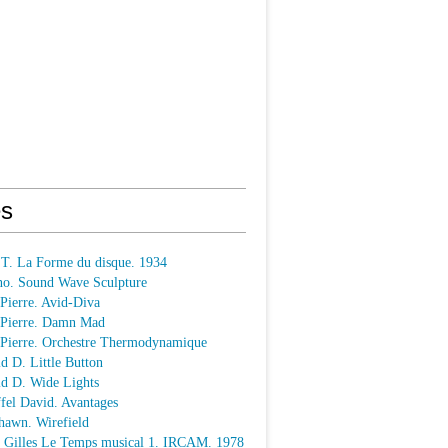
s
 T. La Forme du disque. 1934
o. Sound Wave Sculpture
 Pierre. Avid-Diva
n Pierre. Damn Mad
n Pierre. Orchestre Thermodynamique
ld D. Little Button
ld D. Wide Lights
ffel David. Avantages
hawn. Wirefield
e Gilles Le Temps musical 1. IRCAM. 1978