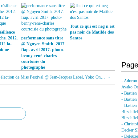
Tout ce qui est neg n'est
silience
pas noir de Matilde dos
he. 2012.
performance sans titre
Santos
012 la-
@ Nguyen Smith. 2017.
nique
fiap. avril 2017. photo-
benny-rené-charles
courtoisie du
Page
photographe
L'élection de Miss Festival @ Jean-Jacques Lebel, Yoko Ono, Antony Cox. Knotte le Zoute. 1967. Art Press 1996
- Adorno
Ayako On
- Bastien
- Bastie
- Bastie
Birschfie
Birschfie
- Christo
Decker S
- Deleuz