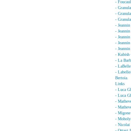
- Foucaul
- Granula
- Granula
- Granula
- Jeannin
- Jeannin
- Jeannin
- Jeanni
- Jeanni
- Kubish 
- La Barb
- LaBell
- Labell
Bertoia.
Links
- Luca G
- Luca Gh
- Mathev
- Matheve
- Migone 
- Moholy
- Nicolai
- Ottavi 