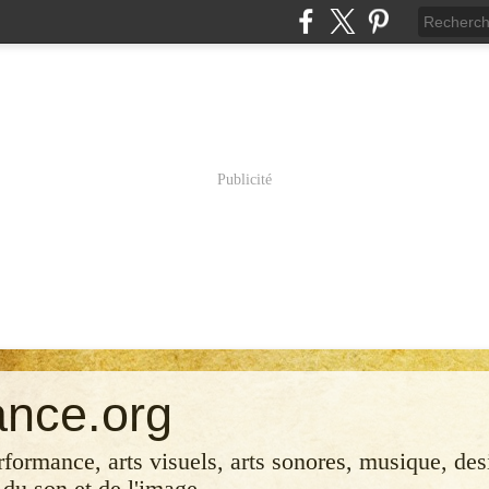
Publicité
ance.org
erformance, arts visuels, arts sonores, musique, desi
 du son et de l'image