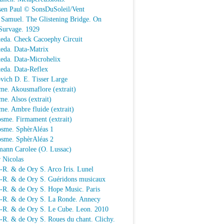
sen Paul © SonsDuSoleil/Vent
 Samuel. The Glistening Bridge. On
Survage. 1929
keda. Check Cacoephy Circuit
keda. Data-Matrix
keda. Data-Microhelix
keda. Data-Reflex
vich D. E. Tisser Large
me. Akousmaflore (extrait)
e. Alsos (extrait)
e. Ambre fluide (extrait)
sme. Firmament (extrait)
osme. SphèrAléas 1
osme. SphèrAléas 2
mann Carolee (O. Lussac)
 Nicolas
-R. & de Ory S. Arco Iris. Lunel
.-R. & de Ory S. Guéridons musicaux
.-R. & de Ory S. Hope Music. Paris
.-R. & de Ory S. La Ronde. Annecy
.-R. & de Ory S. Le Cube. Leon. 2010
-R. & de Ory S. Roues du chant. Clichy.