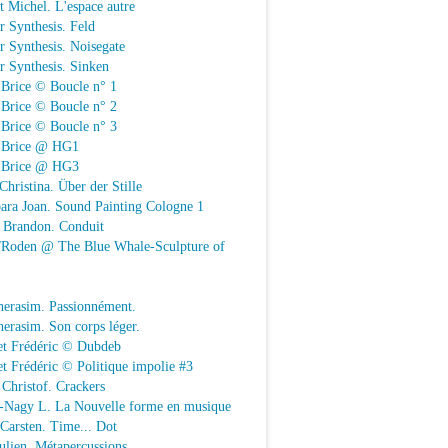
t Michel. L'espace autre
r Synthesis. Feld
r Synthesis. Noisegate
r Synthesis. Sinken
 Brice © Boucle n° 1
 Brice © Boucle n° 2
 Brice © Boucle n° 3
n Brice @ HG1
n Brice @ HG3
Christina. Über der Stille
ara Joan. Sound Painting Cologne 1
e Brandon. Conduit
e/Roden @ The Blue Whale-Sculpture of
herasim. Passionnément.
erasim. Son corps léger.
et Frédéric © Dubdeb
t Frédéric © Politique impolie #3
Christof. Crackers
-Nagy L. La Nouvelle forme en musique
 Carsten. Time... Dot
Julien. Métapercussions.