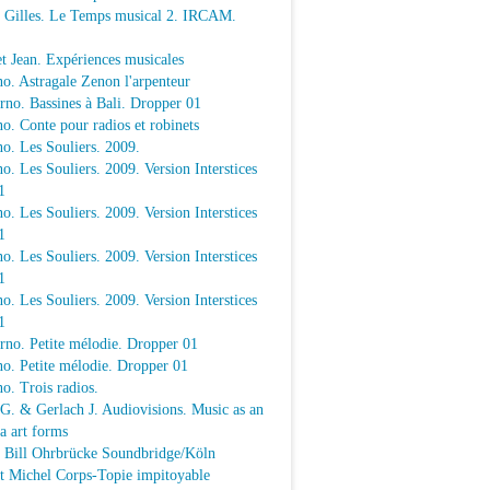
e Gilles. Le Temps musical 2. IRCAM.
t Jean. Expériences musicales
o. Astragale Zenon l'arpenteur
rno. Bassines à Bali. Dropper 01
o. Conte pour radios et robinets
o. Les Souliers. 2009.
o. Les Souliers. 2009. Version Interstices
1
o. Les Souliers. 2009. Version Interstices
1
o. Les Souliers. 2009. Version Interstices
1
o. Les Souliers. 2009. Version Interstices
1
rno. Petite mélodie. Dropper 01
o. Petite mélodie. Dropper 01
o. Trois radios.
 G. & Gerlach J. Audiovisions. Music as an
a art forms
a Bill Ohrbrücke Soundbridge/Köln
t Michel Corps-Topie impitoyable