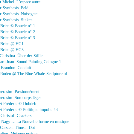
t Michel. L'espace autre
r Synthesis. Feld
r Synthesis. Noisegate
r Synthesis. Sinken
 Brice © Boucle n° 1
 Brice © Boucle n° 2
 Brice © Boucle n° 3
n Brice @ HG1
n Brice @ HG3
Christina. Über der Stille
ara Joan. Sound Painting Cologne 1
e Brandon. Conduit
e/Roden @ The Blue Whale-Sculpture of
herasim. Passionnément.
erasim. Son corps léger.
et Frédéric © Dubdeb
t Frédéric © Politique impolie #3
Christof. Crackers
-Nagy L. La Nouvelle forme en musique
 Carsten. Time... Dot
Julien. Métapercussions.