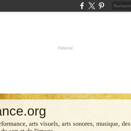
Publicité
ance.org
erformance, arts visuels, arts sonores, musique, desi
 du son et de l'image