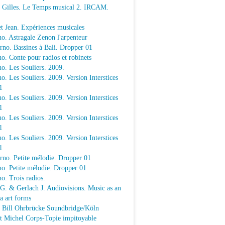
e Gilles. Le Temps musical 2. IRCAM.
t Jean. Expériences musicales
o. Astragale Zenon l'arpenteur
rno. Bassines à Bali. Dropper 01
o. Conte pour radios et robinets
o. Les Souliers. 2009.
o. Les Souliers. 2009. Version Interstices
1
o. Les Souliers. 2009. Version Interstices
1
o. Les Souliers. 2009. Version Interstices
1
o. Les Souliers. 2009. Version Interstices
1
rno. Petite mélodie. Dropper 01
o. Petite mélodie. Dropper 01
o. Trois radios.
 G. & Gerlach J. Audiovisions. Music as an
a art forms
a Bill Ohrbrücke Soundbridge/Köln
t Michel Corps-Topie impitoyable