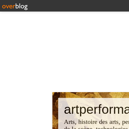
artperform
Arts, histoire des arts, p
de la scène, technologies