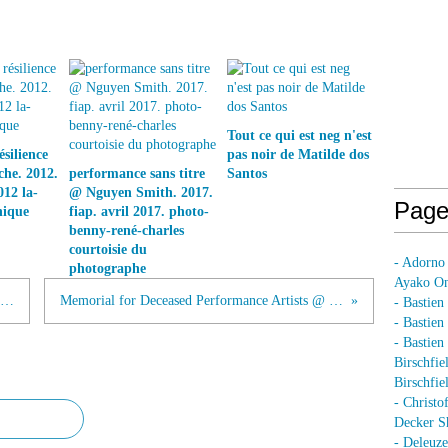
Tout ce qui est neg n'est
silience
pas noir de Matilde dos
he. 2012.
performance sans titre
Santos
012 la-
@ Nguyen Smith. 2017.
Page
nique
fiap. avril 2017. photo-
benny-rené-charles
courtoisie du
- Adorno
photographe
Ayako On
Series of Durational Performances @ Snezana Golubovic. 2012
Memorial for Deceased Performance Artists @ BBB Johannes Deimling. 2012
- Bastien
- Bastie
- Bastie
Birschfie
Birschfie
- Christo
Decker S
- Deleuz