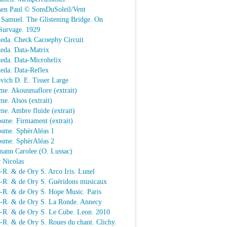
sen Paul © SonsDuSoleil/Vent
 Samuel. The Glistening Bridge. On
Survage. 1929
keda. Check Cacoephy Circuit
keda. Data-Matrix
keda. Data-Microhelix
keda. Data-Reflex
vich D. E. Tisser Large
me. Akousmaflore (extrait)
e. Alsos (extrait)
e. Ambre fluide (extrait)
sme. Firmament (extrait)
osme. SphèrAléas 1
osme. SphèrAléas 2
mann Carolee (O. Lussac)
 Nicolas
-R. & de Ory S. Arco Iris. Lunel
.-R. & de Ory S. Guéridons musicaux
.-R. & de Ory S. Hope Music. Paris
.-R. & de Ory S. La Ronde. Annecy
.-R. & de Ory S. Le Cube. Leon. 2010
-R. & de Ory S. Roues du chant. Clichy.