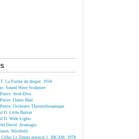
s
 T. La Forme du disque. 1934
o. Sound Wave Sculpture
 Pierre. Avid-Diva
n Pierre. Damn Mad
n Pierre. Orchestre Thermodynamique
ld D. Little Button
ld D. Wide Lights
ffel David. Avantages
hawn. Wirefield
e Gilles Le Temps musical 1. IRCAM. 1978