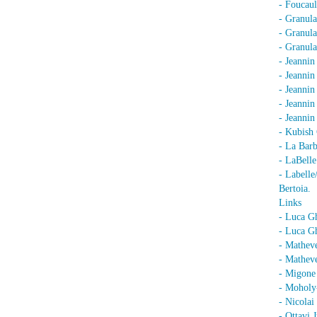
- Foucaul
- Granula
- Granula
- Granula
- Jeannin
- Jeannin
- Jeannin
- Jeanni
- Jeanni
- Kubish 
- La Barb
- LaBell
- Labell
Bertoia.
Links
- Luca G
- Luca Gh
- Mathev
- Matheve
- Migone 
- Moholy
- Nicolai
- Ottavi 