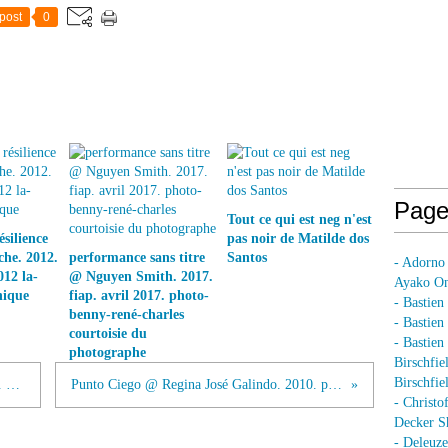
post
0
Page
Tout ce qui est neg n'est
silience
pas noir de Matilde dos
he. 2012.
performance sans titre
Santos
- Adorno
012 la-
@ Nguyen Smith. 2017.
Ayako On
nique
fiap. avril 2017. photo-
- Bastien
benny-rené-charles
- Bastie
courtoisie du
- Bastie
photographe
Birschfie
Birschfie
Paysaje @ Regina José Galindo. 2012. Photo. David Perez
Punto Ciego @ Regina José Galindo. 2010. photo. Edna Sandoval
- Christo
Decker S
- Deleuz