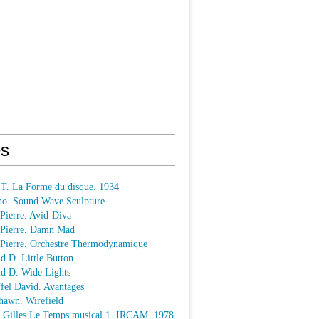
s
 T. La Forme du disque. 1934
o. Sound Wave Sculpture
 Pierre. Avid-Diva
n Pierre. Damn Mad
n Pierre. Orchestre Thermodynamique
ld D. Little Button
ld D. Wide Lights
ffel David. Avantages
hawn. Wirefield
e Gilles Le Temps musical 1. IRCAM. 1978