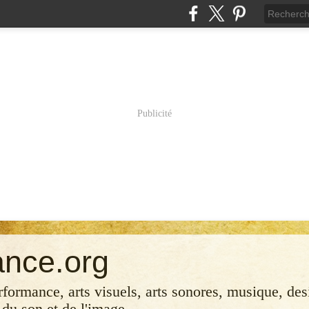
Publicité
ance.org
erformance, arts visuels, arts sonores, musique, desi
 du son et de l'image