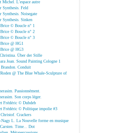
t Michel. L'espace autre
r Synthesis. Feld
r Synthesis. Noisegate
r Synthesis. Sinken
 Brice © Boucle n° 1
 Brice © Boucle n° 2
 Brice © Boucle n° 3
n Brice @ HG1
n Brice @ HG3
Christina. Über der Stille
ara Joan. Sound Painting Cologne 1
e Brandon. Conduit
e/Roden @ The Blue Whale-Sculpture of
herasim. Passionnément.
erasim. Son corps léger.
et Frédéric © Dubdeb
t Frédéric © Politique impolie #3
Christof. Crackers
-Nagy L. La Nouvelle forme en musique
 Carsten. Time... Dot
Julien. Métapercussions.