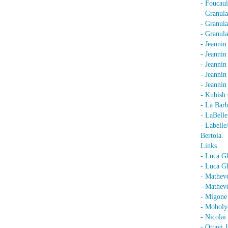
- Foucaul
- Granula
- Granula
- Granula
- Jeannin
- Jeannin
- Jeannin
- Jeanni
- Jeanni
- Kubish 
- La Barb
- LaBell
- Labell
Bertoia.
Links
- Luca G
- Luca Gh
- Mathev
- Matheve
- Migone 
- Moholy
- Nicolai
- Ottavi 