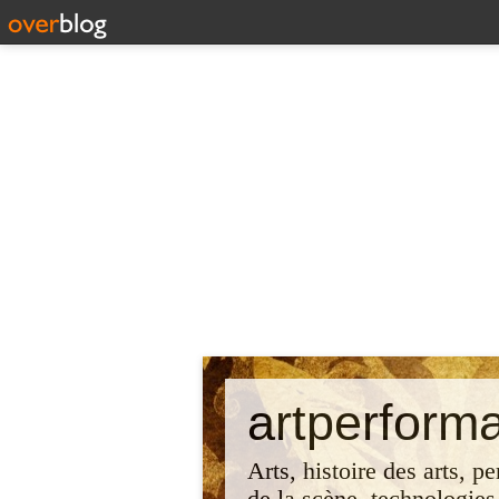
artperform
Arts, histoire des arts, p
de la scène, technologies