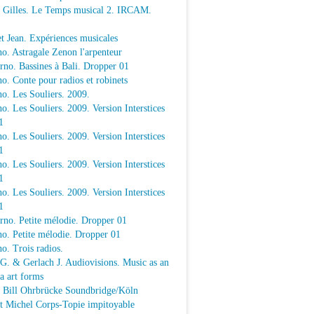
e Gilles. Le Temps musical 2. IRCAM.
t Jean. Expériences musicales
o. Astragale Zenon l'arpenteur
rno. Bassines à Bali. Dropper 01
o. Conte pour radios et robinets
o. Les Souliers. 2009.
o. Les Souliers. 2009. Version Interstices
1
o. Les Souliers. 2009. Version Interstices
1
o. Les Souliers. 2009. Version Interstices
1
o. Les Souliers. 2009. Version Interstices
1
rno. Petite mélodie. Dropper 01
o. Petite mélodie. Dropper 01
o. Trois radios.
 G. & Gerlach J. Audiovisions. Music as an
a art forms
a Bill Ohrbrücke Soundbridge/Köln
t Michel Corps-Topie impitoyable