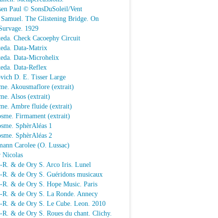
sen Paul © SonsDuSoleil/Vent
 Samuel. The Glistening Bridge. On
Survage. 1929
keda. Check Cacoephy Circuit
keda. Data-Matrix
keda. Data-Microhelix
keda. Data-Reflex
vich D. E. Tisser Large
me. Akousmaflore (extrait)
e. Alsos (extrait)
e. Ambre fluide (extrait)
sme. Firmament (extrait)
osme. SphèrAléas 1
osme. SphèrAléas 2
mann Carolee (O. Lussac)
 Nicolas
-R. & de Ory S. Arco Iris. Lunel
.-R. & de Ory S. Guéridons musicaux
.-R. & de Ory S. Hope Music. Paris
.-R. & de Ory S. La Ronde. Annecy
.-R. & de Ory S. Le Cube. Leon. 2010
-R. & de Ory S. Roues du chant. Clichy.