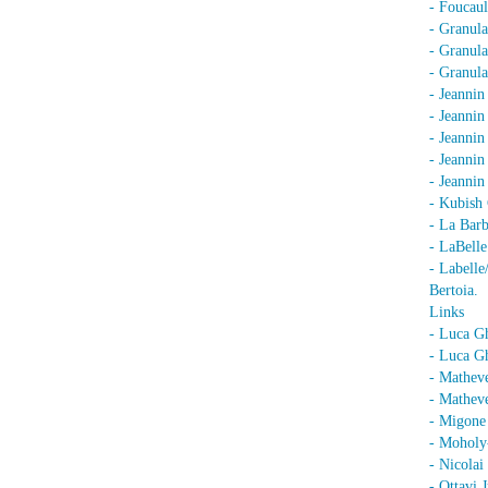
- Foucaul
- Granula
- Granula
- Granula
- Jeannin
- Jeannin
- Jeannin
- Jeanni
- Jeanni
- Kubish 
- La Barb
- LaBell
- Labell
Bertoia.
Links
- Luca G
- Luca Gh
- Mathev
- Matheve
- Migone 
- Moholy
- Nicolai
- Ottavi 