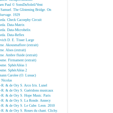
sen Paul © SonsDuSoleil/Vent
 Samuel. The Glistening Bridge. On
Survage. 1929
keda. Check Cacoephy Circuit
keda. Data-Matrix
keda. Data-Microhelix
keda. Data-Reflex
vich D. E. Tisser Large
me. Akousmaflore (extrait)
e. Alsos (extrait)
e. Ambre fluide (extrait)
sme. Firmament (extrait)
osme. SphèrAléas 1
osme. SphèrAléas 2
mann Carolee (O. Lussac)
 Nicolas
-R. & de Ory S. Arco Iris. Lunel
.-R. & de Ory S. Guéridons musicaux
.-R. & de Ory S. Hope Music. Paris
.-R. & de Ory S. La Ronde. Annecy
.-R. & de Ory S. Le Cube. Leon. 2010
-R. & de Ory S. Roues du chant. Clichy.