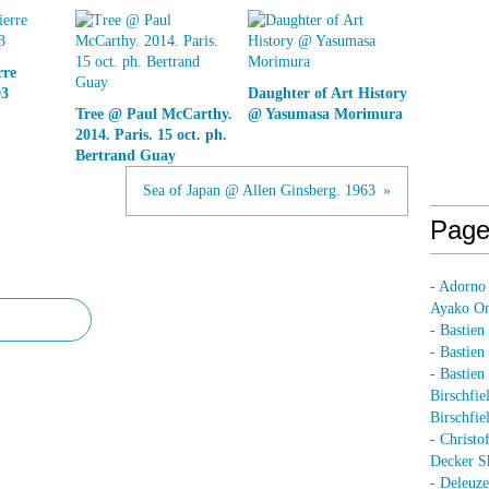
rre
93
Daughter of Art History
Tree @ Paul McCarthy.
@ Yasumasa Morimura
2014. Paris. 15 oct. ph.
Bertrand Guay
Sea of Japan @ Allen Ginsberg. 1963
Page
- Adorno
Ayako On
- Bastien
- Bastie
- Bastie
Birschfie
Birschfie
- Christo
Decker S
- Deleuz