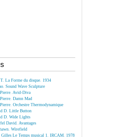
s
 T. La Forme du disque. 1934
o. Sound Wave Sculpture
 Pierre. Avid-Diva
n Pierre. Damn Mad
n Pierre. Orchestre Thermodynamique
ld D. Little Button
ld D. Wide Lights
ffel David. Avantages
hawn. Wirefield
e Gilles Le Temps musical 1. IRCAM. 1978