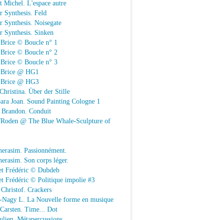
t Michel. L'espace autre
r Synthesis. Feld
r Synthesis. Noisegate
r Synthesis. Sinken
 Brice © Boucle n° 1
 Brice © Boucle n° 2
 Brice © Boucle n° 3
n Brice @ HG1
n Brice @ HG3
Christina. Über der Stille
ara Joan. Sound Painting Cologne 1
e Brandon. Conduit
e/Roden @ The Blue Whale-Sculpture of
herasim. Passionnément.
erasim. Son corps léger.
et Frédéric © Dubdeb
t Frédéric © Politique impolie #3
Christof. Crackers
-Nagy L. La Nouvelle forme en musique
 Carsten. Time... Dot
Julien. Métapercussions.