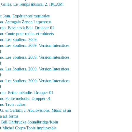
e Gilles. Le Temps musical 2. IRCAM.
t Jean. Expériences musicales
o. Astragale Zenon l'arpenteur
rno. Bassines à Bali. Dropper 01
o. Conte pour radios et robinets
o. Les Souliers. 2009.
o. Les Souliers. 2009. Version Interstices
1
o. Les Souliers. 2009. Version Interstices
1
o. Les Souliers. 2009. Version Interstices
1
o. Les Souliers. 2009. Version Interstices
1
rno. Petite mélodie. Dropper 01
o. Petite mélodie. Dropper 01
o. Trois radios.
 G. & Gerlach J. Audiovisions. Music as an
a art forms
a Bill Ohrbrücke Soundbridge/Köln
t Michel Corps-Topie impitoyable