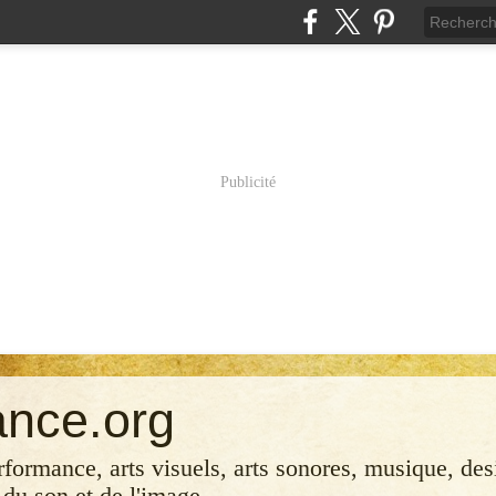
Publicité
ance.org
erformance, arts visuels, arts sonores, musique, desi
 du son et de l'image