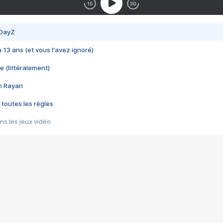
 DayZ
 a 13 ans (et vous l'avez ignoré)
e (littéralement)
im Rayan
 toutes les règles
s les jeux vidéo
us choquant de Rockstar ? - Le scandale BULLY
e plus moche de Steam
du RÊVE tourne au CAUCHEMAR
pendant 8 heures
it… à tort