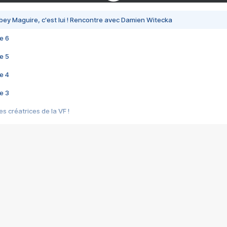
bey Maguire, c'est lui ! Rencontre avec Damien Witecka
e 6
e 5
e 4
e 3
s créatrices de la VF !
e 2
e 1
e Mektoub My Love arrive enfin ! Rencontre avec Shaïn Boumedine et Sal
i : après Toni en famille
elle réalise le bouleversant Dites lui que je l'aime
ais ! Rencontre autour de Vie privée de Rebecca Zlotowski