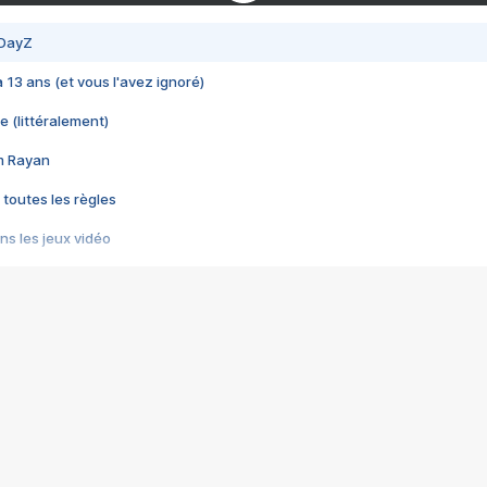
 DayZ
 a 13 ans (et vous l'avez ignoré)
e (littéralement)
im Rayan
 toutes les règles
s les jeux vidéo
us choquant de Rockstar ? - Le scandale BULLY
e plus moche de Steam
du RÊVE tourne au CAUCHEMAR
pendant 8 heures
it… à tort
umiliés par un jeu vidéo