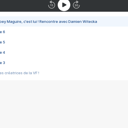
bey Maguire, c'est lui ! Rencontre avec Damien Witecka
e 6
e 5
e 4
e 3
s créatrices de la VF !
e 2
e 1
e Mektoub My Love arrive enfin ! Rencontre avec Shaïn Boumedine et Sal
i : après Toni en famille
elle réalise le bouleversant Dites lui que je l'aime