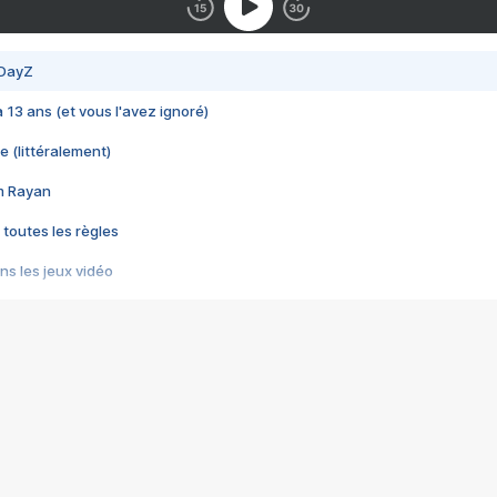
 DayZ
 a 13 ans (et vous l'avez ignoré)
e (littéralement)
im Rayan
 toutes les règles
s les jeux vidéo
us choquant de Rockstar ? - Le scandale BULLY
e plus moche de Steam
du RÊVE tourne au CAUCHEMAR
pendant 8 heures
it… à tort