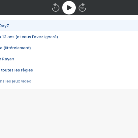
 DayZ
 a 13 ans (et vous l'avez ignoré)
e (littéralement)
im Rayan
 toutes les règles
s les jeux vidéo
us choquant de Rockstar ? - Le scandale BULLY
e plus moche de Steam
du RÊVE tourne au CAUCHEMAR
pendant 8 heures
it… à tort