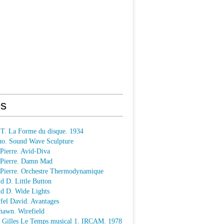
s
 T. La Forme du disque. 1934
o. Sound Wave Sculpture
 Pierre. Avid-Diva
n Pierre. Damn Mad
n Pierre. Orchestre Thermodynamique
ld D. Little Button
ld D. Wide Lights
ffel David. Avantages
hawn. Wirefield
e Gilles Le Temps musical 1. IRCAM. 1978