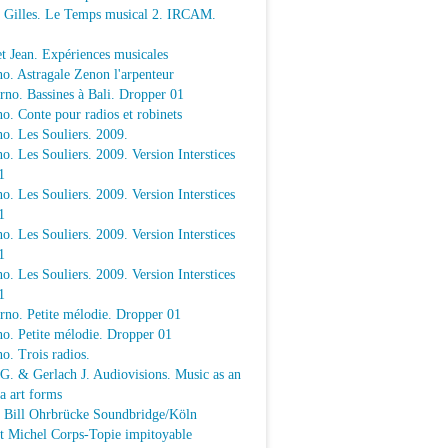
e Gilles. Le Temps musical 2. IRCAM.
t Jean. Expériences musicales
o. Astragale Zenon l'arpenteur
rno. Bassines à Bali. Dropper 01
o. Conte pour radios et robinets
o. Les Souliers. 2009.
o. Les Souliers. 2009. Version Interstices
1
o. Les Souliers. 2009. Version Interstices
1
o. Les Souliers. 2009. Version Interstices
1
o. Les Souliers. 2009. Version Interstices
1
rno. Petite mélodie. Dropper 01
o. Petite mélodie. Dropper 01
o. Trois radios.
 G. & Gerlach J. Audiovisions. Music as an
a art forms
a Bill Ohrbrücke Soundbridge/Köln
t Michel Corps-Topie impitoyable