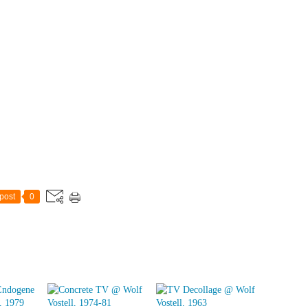
post
0