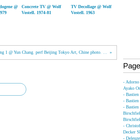
ndogene @
Concrete TV @ Wolf
TV Decollage @ Wolf
1979
Vostell. 1974-81
Vostell. 1963
Casting 1 @ Yun Chang. perf Beijing Tokyo Art, Chine photo. 126cmx180cm, 2004
Page
- Adorno
Ayako On
- Bastien
- Bastie
- Bastie
Birschfie
Birschfie
- Christo
Decker S
- Deleuz