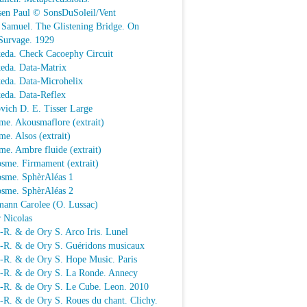
sen Paul © SonsDuSoleil/Vent
 Samuel. The Glistening Bridge. On
Survage. 1929
keda. Check Cacoephy Circuit
keda. Data-Matrix
keda. Data-Microhelix
keda. Data-Reflex
vich D. E. Tisser Large
me. Akousmaflore (extrait)
e. Alsos (extrait)
e. Ambre fluide (extrait)
sme. Firmament (extrait)
osme. SphèrAléas 1
osme. SphèrAléas 2
mann Carolee (O. Lussac)
 Nicolas
-R. & de Ory S. Arco Iris. Lunel
.-R. & de Ory S. Guéridons musicaux
.-R. & de Ory S. Hope Music. Paris
.-R. & de Ory S. La Ronde. Annecy
.-R. & de Ory S. Le Cube. Leon. 2010
-R. & de Ory S. Roues du chant. Clichy.