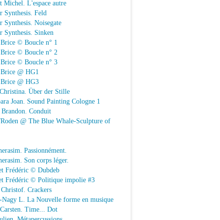
t Michel. L'espace autre
r Synthesis. Feld
r Synthesis. Noisegate
r Synthesis. Sinken
 Brice © Boucle n° 1
 Brice © Boucle n° 2
 Brice © Boucle n° 3
n Brice @ HG1
n Brice @ HG3
Christina. Über der Stille
ara Joan. Sound Painting Cologne 1
e Brandon. Conduit
e/Roden @ The Blue Whale-Sculpture of
herasim. Passionnément.
erasim. Son corps léger.
et Frédéric © Dubdeb
t Frédéric © Politique impolie #3
Christof. Crackers
-Nagy L. La Nouvelle forme en musique
 Carsten. Time... Dot
Julien. Métapercussions.