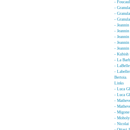
- Foucaul
- Granula
- Granula
- Granula
- Jeannin
- Jeannin
- Jeannin
- Jeanni
- Jeanni
- Kubish 
- La Barb
- LaBell
- Labell
Bertoia.
Links
- Luca G
- Luca Gh
- Mathev
- Matheve
- Migone 
- Moholy
- Nicolai
- Ottavi 