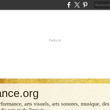
Publicité
ance.org
erformance, arts visuels, arts sonores, musique, desi
 du son et de l'image