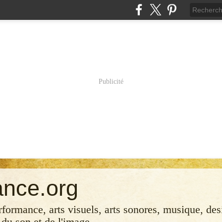
Publicité
ance.org
erformance, arts visuels, arts sonores, musique, desi
 du son et de l'image