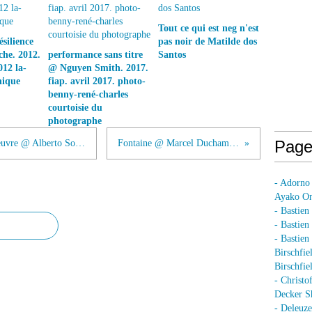
Tout ce qui est neg n'est
silience
pas noir de Matilde dos
he. 2012.
performance sans titre
Santos
012 la-
@ Nguyen Smith. 2017.
nique
fiap. avril 2017. photo-
benny-rené-charles
courtoisie du
photographe
Page
Tentative de rapport avec un chef-d'oeuvre @ Alberto Sorbelli. 1997
Fontaine @ Marcel Duchamp. 1917
- Adorno
Ayako On
- Bastien
- Bastie
- Bastie
Birschfie
Birschfie
- Christo
Decker S
- Deleuz