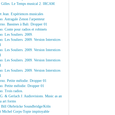
e Gilles. Le Temps musical 2. IRCAM.
t Jean. Expériences musicales
o. Astragale Zenon l'arpenteur
rno. Bassines à Bali. Dropper 01
o. Conte pour radios et robinets
o. Les Souliers. 2009.
o. Les Souliers. 2009. Version Interstices
1
o. Les Souliers. 2009. Version Interstices
1
o. Les Souliers. 2009. Version Interstices
1
o. Les Souliers. 2009. Version Interstices
1
rno. Petite mélodie. Dropper 01
o. Petite mélodie. Dropper 01
o. Trois radios.
 G. & Gerlach J. Audiovisions. Music as an
a art forms
a Bill Ohrbrücke Soundbridge/Köln
t Michel Corps-Topie impitoyable