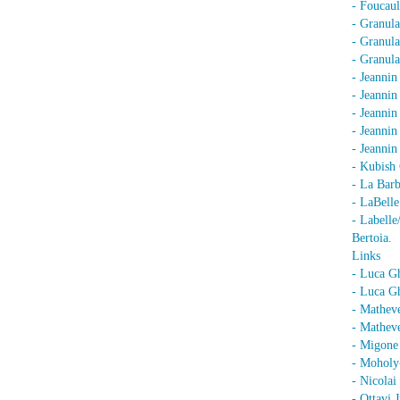
- Foucaul
- Granula
- Granula
- Granula
- Jeannin
- Jeannin
- Jeannin
- Jeanni
- Jeanni
- Kubish 
- La Barb
- LaBell
- Labell
Bertoia.
Links
- Luca G
- Luca Gh
- Mathev
- Matheve
- Migone 
- Moholy
- Nicolai
- Ottavi 