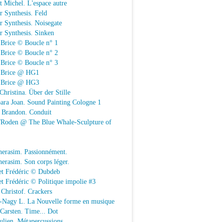
t Michel. L'espace autre
r Synthesis. Feld
r Synthesis. Noisegate
r Synthesis. Sinken
 Brice © Boucle n° 1
 Brice © Boucle n° 2
 Brice © Boucle n° 3
n Brice @ HG1
n Brice @ HG3
Christina. Über der Stille
ara Joan. Sound Painting Cologne 1
e Brandon. Conduit
e/Roden @ The Blue Whale-Sculpture of
herasim. Passionnément.
erasim. Son corps léger.
et Frédéric © Dubdeb
t Frédéric © Politique impolie #3
Christof. Crackers
-Nagy L. La Nouvelle forme en musique
 Carsten. Time... Dot
Julien. Métapercussions.