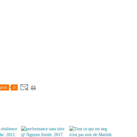
post
0