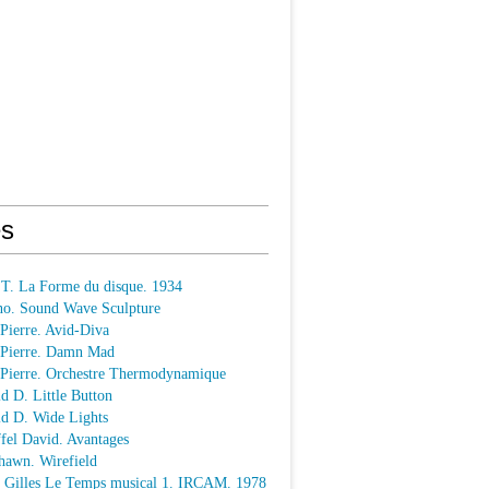
s
 T. La Forme du disque. 1934
o. Sound Wave Sculpture
 Pierre. Avid-Diva
n Pierre. Damn Mad
n Pierre. Orchestre Thermodynamique
ld D. Little Button
ld D. Wide Lights
ffel David. Avantages
hawn. Wirefield
e Gilles Le Temps musical 1. IRCAM. 1978