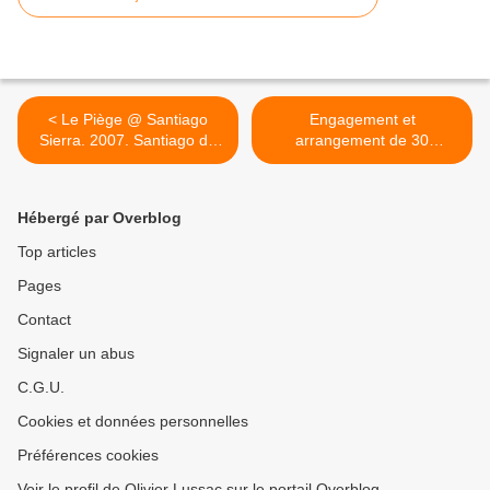
< Le Piège @ Santiago
Engagement et
Sierra. 2007. Santiago de
arrangement de 30
Chili
travailleurs en fonction de
leur couleur de peau @
Santiago Sierra. 2002.
Hébergé par Overblog
Vienne >
Top articles
Pages
Contact
Signaler un abus
C.G.U.
Cookies et données personnelles
Préférences cookies
Voir le profil de Olivier Lussac sur le portail Overblog