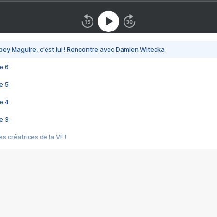
bey Maguire, c'est lui ! Rencontre avec Damien Witecka
e 6
e 5
e 4
e 3
s créatrices de la VF !
e 2
e 1
e Mektoub My Love arrive enfin ! Rencontre avec Shaïn Boumedine et Sal
i : après Toni en famille