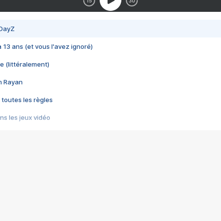
 DayZ
 a 13 ans (et vous l'avez ignoré)
e (littéralement)
im Rayan
 toutes les règles
s les jeux vidéo
us choquant de Rockstar ? - Le scandale BULLY
e plus moche de Steam
du RÊVE tourne au CAUCHEMAR
pendant 8 heures
it… à tort