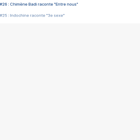
#26 : Chimène Badi raconte "Entre nous"
#25 : Indochine raconte "3e sexe"
#24 : Zaho raconte "C'est chelou"
#23 : Patrick Bruel raconte "Au café des délices"
#22 : Kyo raconte "Le chemin"
#21 : Nolwenn Leroy raconte "Cassé"
#20 : Patrick Hernandez raconte "Born to be alive"
#19 : Lorie raconte "Près de moi"
#18 : Michael Jones raconte "A nos actes manqués" (avec Jean-Jacque
#17 : Khaled raconte "Aïcha"
#16 : Corneille raconte "Parce qu'on vient de loin"
#15 : Indochine raconte "L'aventurier"
14 : Lorie raconte "Sur un air latino"