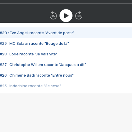
#30 : Eve Angeli raconte "Avant de partir"
#29 : MC Solaar raconte "Bouge de là"
28 : Lorie raconte "Je vais vite"
#27 : Christophe Willem raconte "Jacques a dit"
#26 : Chimène Badi raconte "Entre nous"
#25 : Indochine raconte "3e sexe"
#24 : Zaho raconte "C'est chelou"
#23 : Patrick Bruel raconte "Au café des délices"
#22 : Kyo raconte "Le chemin"
#21 : Nolwenn Leroy raconte "Cassé"