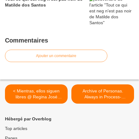
Matilde dos Santos
Commentaires
Ajouter un commentaire
< Mientras, ellos siguen
Archive of Personas.
libres @ Regina José
Always in Process-
Galindo. 2007
Deconificada @ Dani
D'Emilia. 2013 VIII
encontro. Instituto
Hébergé par Overblog
Hemisferico de perf. e
politica. SP. Brasil >
Top articles
Pages