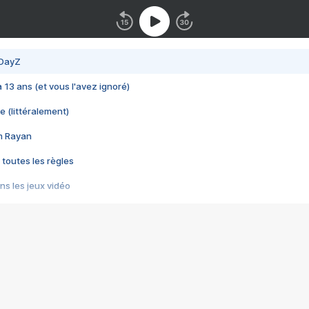
 DayZ
 a 13 ans (et vous l'avez ignoré)
e (littéralement)
im Rayan
 toutes les règles
s les jeux vidéo
us choquant de Rockstar ? - Le scandale BULLY
e plus moche de Steam
du RÊVE tourne au CAUCHEMAR
pendant 8 heures