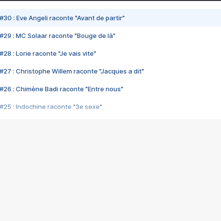
#30 : Eve Angeli raconte "Avant de partir"
#29 : MC Solaar raconte "Bouge de là"
28 : Lorie raconte "Je vais vite"
#27 : Christophe Willem raconte "Jacques a dit"
#26 : Chimène Badi raconte "Entre nous"
#25 : Indochine raconte "3e sexe"
#24 : Zaho raconte "C'est chelou"
#23 : Patrick Bruel raconte "Au café des délices"
#22 : Kyo raconte "Le chemin"
#21 : Nolwenn Leroy raconte "Cassé"
#20 : Patrick Hernandez raconte "Born to be alive"
#19 : Lorie raconte "Près de moi"