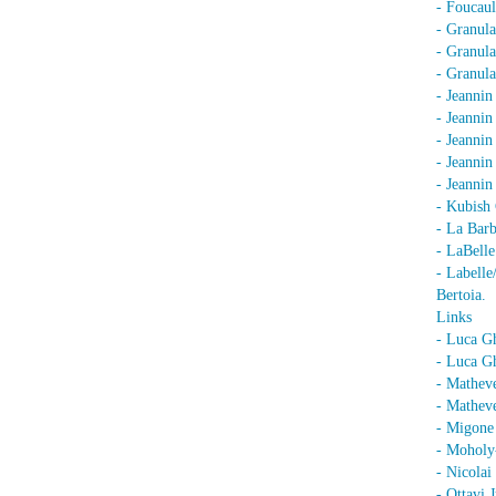
- Foucaul
- Granula
- Granula
- Granula
- Jeannin
- Jeannin
- Jeannin
- Jeanni
- Jeanni
- Kubish 
- La Barb
- LaBell
- Labell
Bertoia.
Links
- Luca G
- Luca Gh
- Mathev
- Matheve
- Migone 
- Moholy
- Nicolai
- Ottavi 