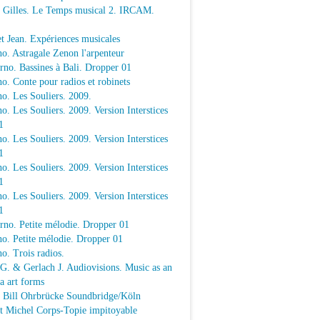
e Gilles. Le Temps musical 2. IRCAM.
t Jean. Expériences musicales
o. Astragale Zenon l'arpenteur
rno. Bassines à Bali. Dropper 01
o. Conte pour radios et robinets
o. Les Souliers. 2009.
o. Les Souliers. 2009. Version Interstices
1
o. Les Souliers. 2009. Version Interstices
1
o. Les Souliers. 2009. Version Interstices
1
o. Les Souliers. 2009. Version Interstices
1
rno. Petite mélodie. Dropper 01
o. Petite mélodie. Dropper 01
o. Trois radios.
 G. & Gerlach J. Audiovisions. Music as an
a art forms
a Bill Ohrbrücke Soundbridge/Köln
t Michel Corps-Topie impitoyable