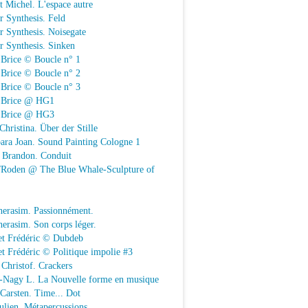
t Michel. L'espace autre
r Synthesis. Feld
r Synthesis. Noisegate
r Synthesis. Sinken
 Brice © Boucle n° 1
 Brice © Boucle n° 2
 Brice © Boucle n° 3
n Brice @ HG1
n Brice @ HG3
Christina. Über der Stille
ara Joan. Sound Painting Cologne 1
e Brandon. Conduit
e/Roden @ The Blue Whale-Sculpture of
herasim. Passionnément.
erasim. Son corps léger.
et Frédéric © Dubdeb
t Frédéric © Politique impolie #3
Christof. Crackers
-Nagy L. La Nouvelle forme en musique
 Carsten. Time... Dot
Julien. Métapercussions.