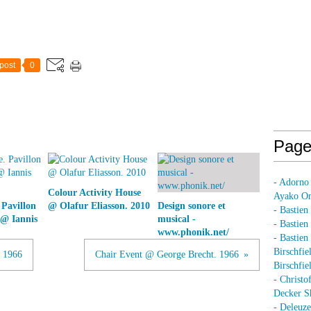
post
0
Page
- Adorno
Colour Activity House
Ayako On
 Pavillon
@ Olafur Eliasson. 2010
Design sonore et
- Bastien
 @ Iannis
musical -
- Bastie
www.phonik.net/
- Bastie
Birschfie
. 1966
Chair Event @ George Brecht. 1966
Birschfie
- Christo
Decker S
- Deleuz