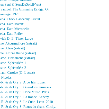
sen Paul © SonsDuSoleil/Vent
 Samuel. The Glistening Bridge. On
Survage. 1929
keda. Check Cacoephy Circuit
keda. Data-Matrix
keda. Data-Microhelix
keda. Data-Reflex
vich D. E. Tisser Large
me. Akousmaflore (extrait)
e. Alsos (extrait)
e. Ambre fluide (extrait)
sme. Firmament (extrait)
osme. SphèrAléas 1
osme. SphèrAléas 2
mann Carolee (O. Lussac)
 Nicolas
-R. & de Ory S. Arco Iris. Lunel
.-R. & de Ory S. Guéridons musicaux
.-R. & de Ory S. Hope Music. Paris
.-R. & de Ory S. La Ronde. Annecy
.-R. & de Ory S. Le Cube. Leon. 2010
-R. & de Ory S. Roues du chant. Clichy.