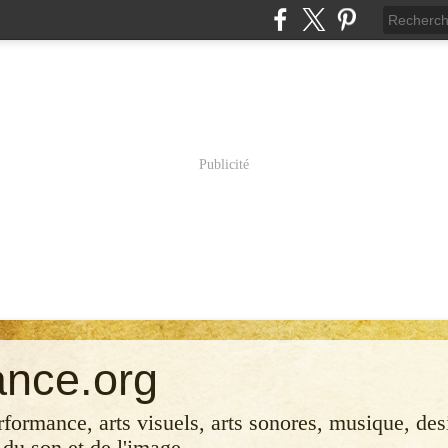
Publicité
ance.org
erformance, arts visuels, arts sonores, musique, desi
 du son et de l'image