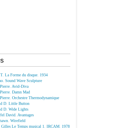
s
 T. La Forme du disque. 1934
o. Sound Wave Sculpture
 Pierre. Avid-Diva
n Pierre. Damn Mad
n Pierre. Orchestre Thermodynamique
ld D. Little Button
ld D. Wide Lights
ffel David. Avantages
hawn. Wirefield
e Gilles Le Temps musical 1. IRCAM. 1978