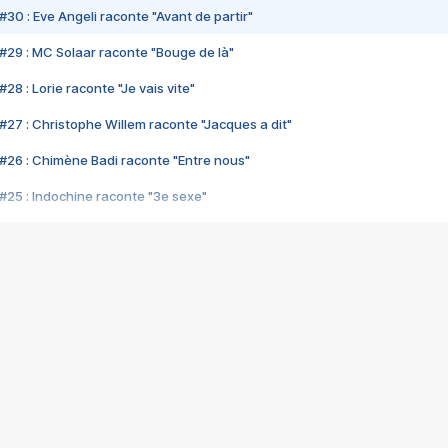
#30 : Eve Angeli raconte "Avant de partir"
#29 : MC Solaar raconte "Bouge de là"
28 : Lorie raconte "Je vais vite"
#27 : Christophe Willem raconte "Jacques a dit"
#26 : Chimène Badi raconte "Entre nous"
#25 : Indochine raconte "3e sexe"
#24 : Zaho raconte "C'est chelou"
#23 : Patrick Bruel raconte "Au café des délices"
#22 : Kyo raconte "Le chemin"
#21 : Nolwenn Leroy raconte "Cassé"
#20 : Patrick Hernandez raconte "Born to be alive"
#19 : Lorie raconte "Près de moi"