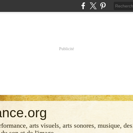
Publicité
ance.org
erformance, arts visuels, arts sonores, musique, desi
 du son et de l'image