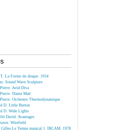
s
 T. La Forme du disque. 1934
o. Sound Wave Sculpture
 Pierre. Avid-Diva
n Pierre. Damn Mad
n Pierre. Orchestre Thermodynamique
ld D. Little Button
ld D. Wide Lights
ffel David. Avantages
hawn. Wirefield
e Gilles Le Temps musical 1. IRCAM. 1978