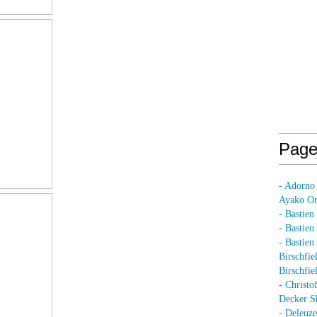
Page
- Adorno
Ayako On
- Bastien
- Bastie
- Bastie
Birschfie
Birschfie
- Christo
Decker S
- Deleuz