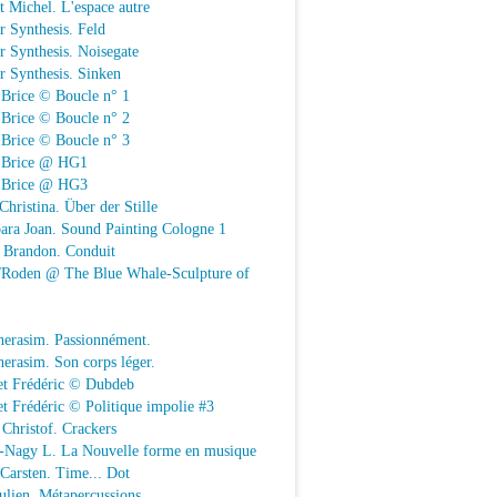
t Michel. L'espace autre
r Synthesis. Feld
r Synthesis. Noisegate
r Synthesis. Sinken
 Brice © Boucle n° 1
 Brice © Boucle n° 2
 Brice © Boucle n° 3
n Brice @ HG1
n Brice @ HG3
Christina. Über der Stille
ara Joan. Sound Painting Cologne 1
e Brandon. Conduit
e/Roden @ The Blue Whale-Sculpture of
herasim. Passionnément.
erasim. Son corps léger.
et Frédéric © Dubdeb
t Frédéric © Politique impolie #3
Christof. Crackers
-Nagy L. La Nouvelle forme en musique
 Carsten. Time... Dot
Julien. Métapercussions.