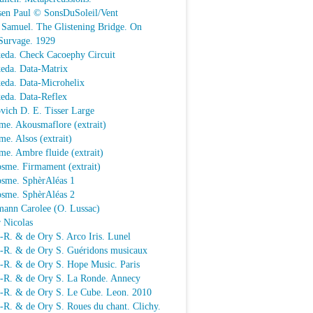
sen Paul © SonsDuSoleil/Vent
 Samuel. The Glistening Bridge. On
Survage. 1929
keda. Check Cacoephy Circuit
keda. Data-Matrix
keda. Data-Microhelix
keda. Data-Reflex
vich D. E. Tisser Large
me. Akousmaflore (extrait)
e. Alsos (extrait)
e. Ambre fluide (extrait)
sme. Firmament (extrait)
osme. SphèrAléas 1
osme. SphèrAléas 2
mann Carolee (O. Lussac)
 Nicolas
-R. & de Ory S. Arco Iris. Lunel
.-R. & de Ory S. Guéridons musicaux
.-R. & de Ory S. Hope Music. Paris
.-R. & de Ory S. La Ronde. Annecy
.-R. & de Ory S. Le Cube. Leon. 2010
-R. & de Ory S. Roues du chant. Clichy.