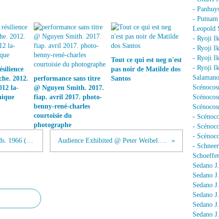
- Panhuy
- Putnam
Leopold 
- Ryoji I
- Ryoji I
- Ryoji I
Tout ce qui est neg n'est
- Ryoji I
silience
pas noir de Matilde dos
Salamano
he. 2012.
performance sans titre
Santos
Scénocos
012 la-
@ Nguyen Smith. 2017.
nique
fiap. avril 2017. photo-
Scénocosm
benny-rené-charles
Scénocosm
courtoisie du
- Scénoco
photographe
- Scénoc
- Scénoc
Vehicle (9 Evenings) @ Lucinda Childs. 1966 (danse)
Audience Exhibited @ Peter Weibel. 1969
- Schnee
Schoeffer
Sedano J.
Sedano J
Sedano J
Sedano J
Sedano J
Sedano J.