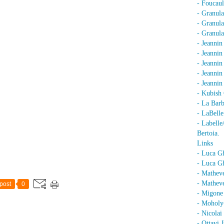
- Foucaul
- Granula
- Granula
- Granula
- Jeannin
- Jeannin
- Jeannin
- Jeanni
- Jeanni
- Kubish 
- La Barb
- LaBell
- Labell
Bertoia.
Links
- Luca G
- Luca Gh
- Mathev
- Matheve
post
0
- Migone 
- Moholy
- Nicolai
- Ottavi 