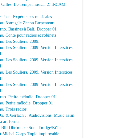
e Gilles. Le Temps musical 2. IRCAM.
t Jean. Expériences musicales
o. Astragale Zenon l'arpenteur
rno. Bassines à Bali. Dropper 01
o. Conte pour radios et robinets
o. Les Souliers. 2009.
o. Les Souliers. 2009. Version Interstices
1
o. Les Souliers. 2009. Version Interstices
1
o. Les Souliers. 2009. Version Interstices
1
o. Les Souliers. 2009. Version Interstices
1
rno. Petite mélodie. Dropper 01
o. Petite mélodie. Dropper 01
o. Trois radios.
 G. & Gerlach J. Audiovisions. Music as an
a art forms
a Bill Ohrbrücke Soundbridge/Köln
t Michel Corps-Topie impitoyable