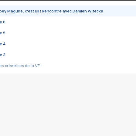
bey Maguire, c'est lui ! Rencontre avec Damien Witecka
e 6
e 5
e 4
e 3
s créatrices de la VF !
e 2
e 1
e Mektoub My Love arrive enfin ! Rencontre avec Shaïn Boumedine et Sal
i : après Toni en famille
elle réalise le bouleversant Dites lui que je l'aime
ais ! Rencontre autour de Vie privée de Rebecca Zlotowski