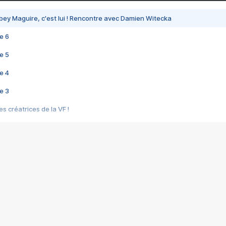
bey Maguire, c'est lui ! Rencontre avec Damien Witecka
e 6
e 5
e 4
e 3
s créatrices de la VF !
e 2
e 1
e Mektoub My Love arrive enfin ! Rencontre avec Shaïn Boumedine et Sal
i : après Toni en famille
elle réalise le bouleversant Dites lui que je l'aime
ais ! Rencontre autour de Vie privée de Rebecca Zlotowski