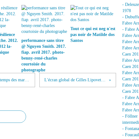
- Deleuz
1978
- Dubuffe
Fabre Arn
Tout ce qui est neg n'est
- Fabre A
silience
pas noir de Matilde dos
Fabre Arn
he. 2012.
performance sans titre
Santos
Fabre Arn
012 la-
@ Nguyen Smith. 2017.
Fabre Arn
nique
fiap. avril 2017. photo-
Caen 201
benny-rené-charles
Fabre Arn
courtoisie du
Caen 201
photographe
Fabre Arn
Caen 201
Le Luxe éternel. De l'âge du sacré au temps des marques de Gilles Lipovetsky. Gallimard. 2003
L'écran global de Gilles Lipovetsky et Jean Serry. Seuil. 2007
Fabre Arn
Caen 201
- Fabre A
Fabre Arn
Fabre Arn
- Föllner
intermedi
- Fontan
- Foucaul