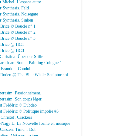
t Michel. L'espace autre
r Synthesis. Feld
r Synthesis. Noisegate
r Synthesis. Sinken
 Brice © Boucle n° 1
 Brice © Boucle n° 2
 Brice © Boucle n° 3
n Brice @ HG1
n Brice @ HG3
Christina. Über der Stille
ara Joan. Sound Painting Cologne 1
e Brandon. Conduit
e/Roden @ The Blue Whale-Sculpture of
herasim. Passionnément.
erasim. Son corps léger.
et Frédéric © Dubdeb
t Frédéric © Politique impolie #3
Christof. Crackers
-Nagy L. La Nouvelle forme en musique
 Carsten. Time... Dot
Julien. Métapercussions.