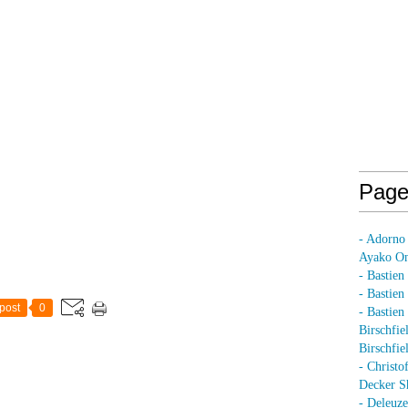
Page
- Adorno
Ayako On
- Bastien
- Bastie
post
0
- Bastie
Birschfie
Birschfie
- Christo
Decker S
- Deleuz