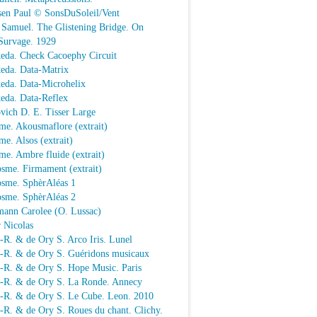
sen Paul © SonsDuSoleil/Vent
 Samuel. The Glistening Bridge. On
Survage. 1929
keda. Check Cacoephy Circuit
keda. Data-Matrix
keda. Data-Microhelix
keda. Data-Reflex
vich D. E. Tisser Large
me. Akousmaflore (extrait)
e. Alsos (extrait)
e. Ambre fluide (extrait)
sme. Firmament (extrait)
osme. SphèrAléas 1
osme. SphèrAléas 2
mann Carolee (O. Lussac)
 Nicolas
-R. & de Ory S. Arco Iris. Lunel
.-R. & de Ory S. Guéridons musicaux
.-R. & de Ory S. Hope Music. Paris
.-R. & de Ory S. La Ronde. Annecy
.-R. & de Ory S. Le Cube. Leon. 2010
-R. & de Ory S. Roues du chant. Clichy.