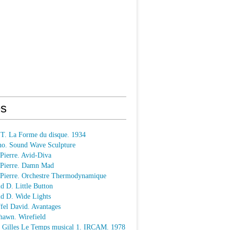
s
 T. La Forme du disque. 1934
o. Sound Wave Sculpture
 Pierre. Avid-Diva
n Pierre. Damn Mad
n Pierre. Orchestre Thermodynamique
ld D. Little Button
ld D. Wide Lights
ffel David. Avantages
hawn. Wirefield
e Gilles Le Temps musical 1. IRCAM. 1978