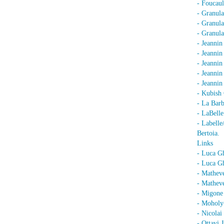
- Foucaul
- Granula
- Granula
- Granula
- Jeannin
- Jeannin
- Jeannin
- Jeanni
- Jeanni
- Kubish 
- La Barb
- LaBell
- Labell
Bertoia.
Links
- Luca G
- Luca Gh
- Mathev
- Matheve
- Migone 
- Moholy
- Nicolai
- Ottavi 