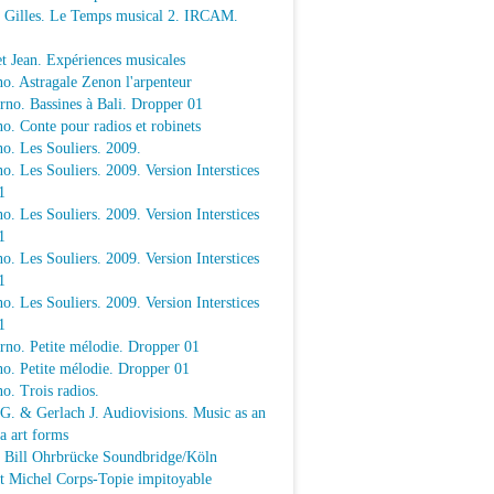
e Gilles. Le Temps musical 2. IRCAM.
t Jean. Expériences musicales
o. Astragale Zenon l'arpenteur
rno. Bassines à Bali. Dropper 01
o. Conte pour radios et robinets
o. Les Souliers. 2009.
o. Les Souliers. 2009. Version Interstices
1
o. Les Souliers. 2009. Version Interstices
1
o. Les Souliers. 2009. Version Interstices
1
o. Les Souliers. 2009. Version Interstices
1
rno. Petite mélodie. Dropper 01
o. Petite mélodie. Dropper 01
o. Trois radios.
 G. & Gerlach J. Audiovisions. Music as an
a art forms
a Bill Ohrbrücke Soundbridge/Köln
t Michel Corps-Topie impitoyable