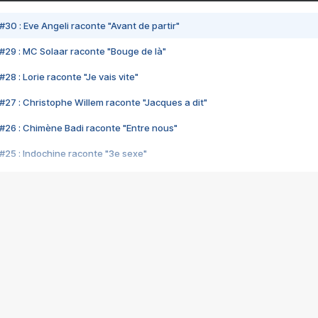
#30 : Eve Angeli raconte "Avant de partir"
#29 : MC Solaar raconte "Bouge de là"
28 : Lorie raconte "Je vais vite"
#27 : Christophe Willem raconte "Jacques a dit"
#26 : Chimène Badi raconte "Entre nous"
#25 : Indochine raconte "3e sexe"
#24 : Zaho raconte "C'est chelou"
#23 : Patrick Bruel raconte "Au café des délices"
#22 : Kyo raconte "Le chemin"
#21 : Nolwenn Leroy raconte "Cassé"
#20 : Patrick Hernandez raconte "Born to be alive"
#19 : Lorie raconte "Près de moi"