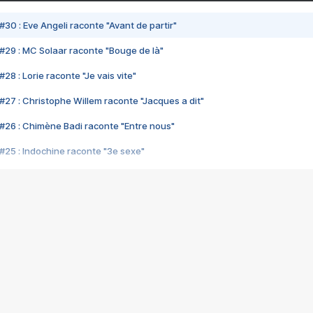
#30 : Eve Angeli raconte "Avant de partir"
#29 : MC Solaar raconte "Bouge de là"
28 : Lorie raconte "Je vais vite"
#27 : Christophe Willem raconte "Jacques a dit"
#26 : Chimène Badi raconte "Entre nous"
#25 : Indochine raconte "3e sexe"
#24 : Zaho raconte "C'est chelou"
#23 : Patrick Bruel raconte "Au café des délices"
#22 : Kyo raconte "Le chemin"
#21 : Nolwenn Leroy raconte "Cassé"
#20 : Patrick Hernandez raconte "Born to be alive"
#19 : Lorie raconte "Près de moi"