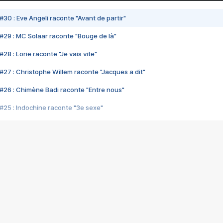
#30 : Eve Angeli raconte "Avant de partir"
#29 : MC Solaar raconte "Bouge de là"
28 : Lorie raconte "Je vais vite"
#27 : Christophe Willem raconte "Jacques a dit"
#26 : Chimène Badi raconte "Entre nous"
#25 : Indochine raconte "3e sexe"
#24 : Zaho raconte "C'est chelou"
#23 : Patrick Bruel raconte "Au café des délices"
#22 : Kyo raconte "Le chemin"
#21 : Nolwenn Leroy raconte "Cassé"
#20 : Patrick Hernandez raconte "Born to be alive"
#19 : Lorie raconte "Près de moi"