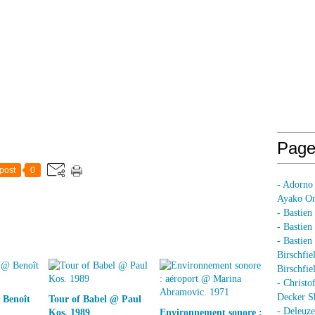
Page
post
0
- Adorno
Ayako On
- Bastien
- Bastie
- Bastie
Birschfie
Birschfie
- Christo
Decker S
 Benoît
Tour of Babel @ Paul
- Deleuz
Kos. 1989
Environnement sonore :