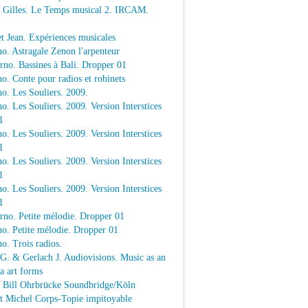
e Gilles. Le Temps musical 2. IRCAM.
t Jean. Expériences musicales
o. Astragale Zenon l'arpenteur
rno. Bassines à Bali. Dropper 01
o. Conte pour radios et robinets
o. Les Souliers. 2009.
o. Les Souliers. 2009. Version Interstices
1
o. Les Souliers. 2009. Version Interstices
1
o. Les Souliers. 2009. Version Interstices
1
o. Les Souliers. 2009. Version Interstices
1
rno. Petite mélodie. Dropper 01
o. Petite mélodie. Dropper 01
o. Trois radios.
 G. & Gerlach J. Audiovisions. Music as an
a art forms
a Bill Ohrbrücke Soundbridge/Köln
t Michel Corps-Topie impitoyable