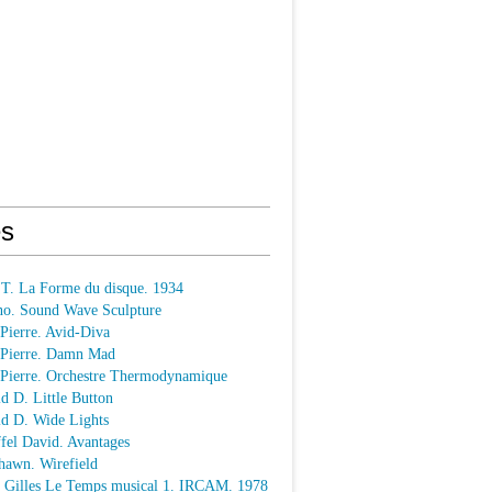
s
 T. La Forme du disque. 1934
o. Sound Wave Sculpture
 Pierre. Avid-Diva
n Pierre. Damn Mad
n Pierre. Orchestre Thermodynamique
ld D. Little Button
ld D. Wide Lights
ffel David. Avantages
hawn. Wirefield
e Gilles Le Temps musical 1. IRCAM. 1978