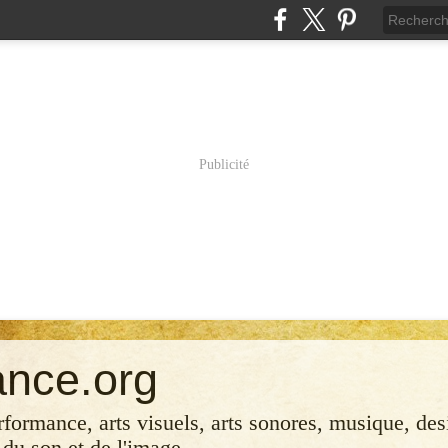
Publicité
ance.org
erformance, arts visuels, arts sonores, musique, desi
 du son et de l'image