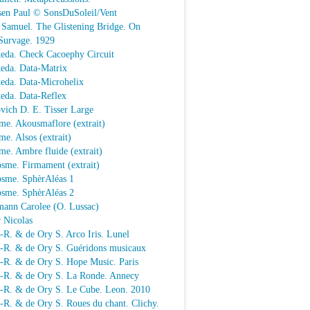
sen Paul © SonsDuSoleil/Vent
 Samuel. The Glistening Bridge. On
Survage. 1929
keda. Check Cacoephy Circuit
keda. Data-Matrix
keda. Data-Microhelix
keda. Data-Reflex
vich D. E. Tisser Large
me. Akousmaflore (extrait)
e. Alsos (extrait)
e. Ambre fluide (extrait)
sme. Firmament (extrait)
osme. SphèrAléas 1
osme. SphèrAléas 2
mann Carolee (O. Lussac)
 Nicolas
-R. & de Ory S. Arco Iris. Lunel
.-R. & de Ory S. Guéridons musicaux
.-R. & de Ory S. Hope Music. Paris
.-R. & de Ory S. La Ronde. Annecy
.-R. & de Ory S. Le Cube. Leon. 2010
-R. & de Ory S. Roues du chant. Clichy.