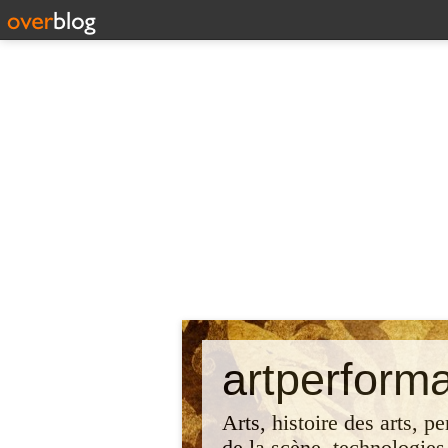
artperform
Arts, histoire des arts, p
de la scène, technologies