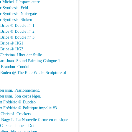
t Michel. L'espace autre
r Synthesis. Feld
r Synthesis. Noisegate
r Synthesis. Sinken
 Brice © Boucle n° 1
 Brice © Boucle n° 2
 Brice © Boucle n° 3
n Brice @ HG1
n Brice @ HG3
Christina. Über der Stille
ara Joan. Sound Painting Cologne 1
e Brandon. Conduit
e/Roden @ The Blue Whale-Sculpture of
herasim. Passionnément.
erasim. Son corps léger.
et Frédéric © Dubdeb
t Frédéric © Politique impolie #3
Christof. Crackers
-Nagy L. La Nouvelle forme en musique
 Carsten. Time... Dot
Julien. Métapercussions.