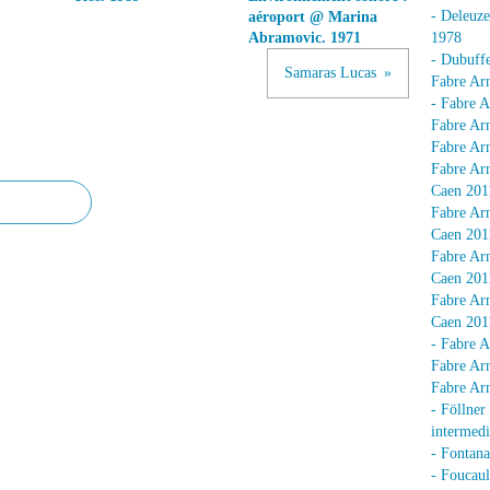
- Deleuz
aéroport @ Marina
Abramovic. 1971
1978
- Dubuffe
Samaras Lucas
Fabre Arn
- Fabre A
Fabre Arn
Fabre Arn
Fabre Arn
Caen 201
Fabre Arn
Caen 201
Fabre Arn
Caen 201
Fabre Arn
Caen 201
- Fabre A
Fabre Arn
Fabre Arn
- Föllner
intermedi
- Fontan
- Foucaul