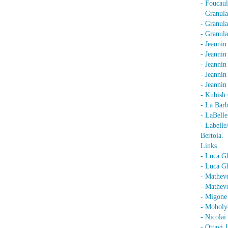
- Foucaul
- Granula
- Granula
- Granula
- Jeannin
- Jeannin
- Jeannin
- Jeanni
- Jeanni
- Kubish 
- La Barb
- LaBell
- Labell
Bertoia.
Links
- Luca G
- Luca Gh
- Mathev
- Matheve
- Migone 
- Moholy
- Nicolai
- Ottavi 