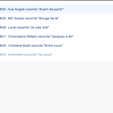
#30 : Eve Angeli raconte "Avant de partir"
#29 : MC Solaar raconte "Bouge de là"
28 : Lorie raconte "Je vais vite"
#27 : Christophe Willem raconte "Jacques a dit"
#26 : Chimène Badi raconte "Entre nous"
#25 : Indochine raconte "3e sexe"
#24 : Zaho raconte "C'est chelou"
#23 : Patrick Bruel raconte "Au café des délices"
#22 : Kyo raconte "Le chemin"
#21 : Nolwenn Leroy raconte "Cassé"
#20 : Patrick Hernandez raconte "Born to be alive"
#19 : Lorie raconte "Près de moi"