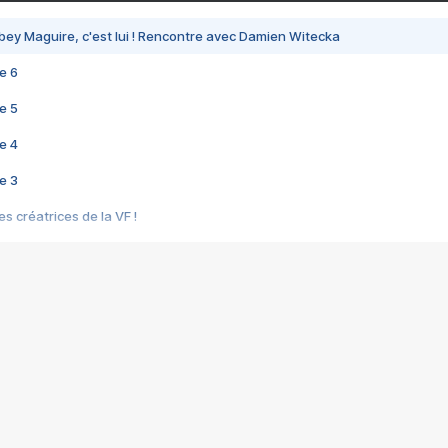
bey Maguire, c'est lui ! Rencontre avec Damien Witecka
e 6
e 5
e 4
e 3
s créatrices de la VF !
e 2
e 1
e Mektoub My Love arrive enfin ! Rencontre avec Shaïn Boumedine et Sal
i : après Toni en famille
elle réalise le bouleversant Dites lui que je l'aime
ais ! Rencontre autour de Vie privée de Rebecca Zlotowski